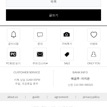
목록
글쓰기
공지사항
문의
구매후기
이벤트
PC화면 보기
주와 인스타♥
SALE
ONLY YOU
CUSTOMER SERVICE
BANK INFO
예금주 : 이지은
카톡 상담 11AM-05PM
주말, 국공휴일 휴무
신한 110-390-488320
about us
|
guide
|
agreement
|
privacy policy