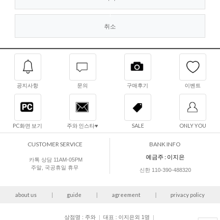
|
취소
공지사항
문의
구매후기
이벤트
PC화면 보기
주와 인스타♥
SALE
ONLY YOU
CUSTOMER SERVICE
BANK INFO
예금주 : 이지은
카톡 상담 11AM-05PM
주말, 국공휴일 휴무
신한 110-390-488320
about us
|
guide
|
agreement
|
privacy policy
상점명 : 주와
|
대표 :
이지은외 1명
|