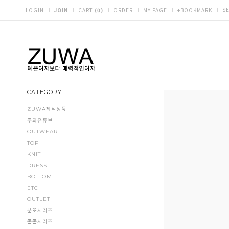
S
LOGIN
JOIN
CART
(
0
)
ORDER
MY PAGE
+BOOKMARK
ABOUT
CATEGORY
ZUWA제작상품
주와유튜브
OUTWEAR
TOP
KNIT
DRESS
BOTTOM
ETC
OUTLET
분또시리즈
쫀쫀시리즈