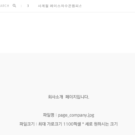
EARCH
3
사계절 레이스자수끈원피스 (D2-190
4
베이직체크 여리핏롱셔츠 (B2-163
5
-
6
-
7
-
8
-
9
-
10
-
1
여리여리 딥브이넥버튼니트 (K1-155
2
미니멀박시핏 가벼운맨투맨 (T1-250