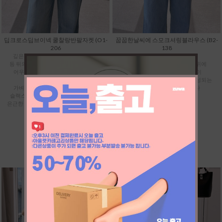
딥크로스딥브이넥 쿨찰랑반팔자켓 (O1-
꿉꿉한날씨에 스모크셔링블라우스 (B2-
206
138
깊은 브이넥이 시선을 분산시켜 주고
극강으로 더운 날씨에도
등 뒤의 핀턱 주름과 트임이 자연스럽게
쿨찰랑 학다리 슬랙스나 데님 위에
어우러져서 미운 뱃살까지 납작하고
툭 걸쳐만 주면 뱃살 부각 없이
예쁘게 커버해 줍니다.
단정하고 시원한 만능 코디가 완성되는
가벼운 나시에 하이웨스트 청바지나
최고의 데일리 아이템입니다
슬랙스만 매치해도 옆구리 트임 사이로
은근한 포인트를 주어 전혀 뻔하지 않아요
48,900
38,900
(10,000할인)
96,700
76,700
(20,000할인)