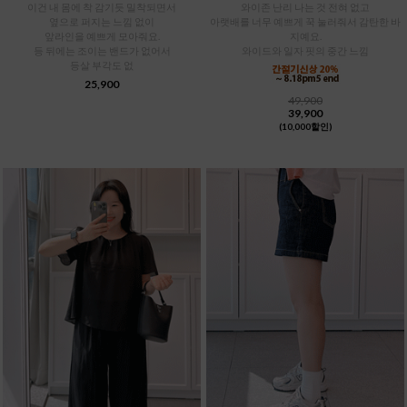
이건 내 몸에 착 감기듯 밀착되면서
와이존 난리 나는 것 전혀 없고
옆으로 퍼지는 느낌 없이
아랫배를 너무 예쁘게 꾹 눌러줘서 감탄한 바
앞라인을 예쁘게 모아줘요.
지예요.
등 뒤에는 조이는 밴드가 없어서
와이드와 일자 핏의 중간 느낌
등살 부각도 없
25,900
49,900
39,900
(10,000할인)