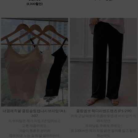
(8,000할인)
내몸에착붙 쿨링슬림캡나시브라탑 (A1-
쿨링엠보 학다리밴드팬츠 (P1-290
307
하체 군살 때문에 여름에 밝은색 바지 입기 꺼
이 브라탑은 제가 직접 1년 입어보고
려지셨던
고른 제품이에요.
주와님들 주목해 주세요!
가슴이 통통한 편이라
힙 100cm인 제가 직접 밝은 컬러를 입고 촬영
캡이 따로 노는 걸 제일 싫어하는데,
했는데도