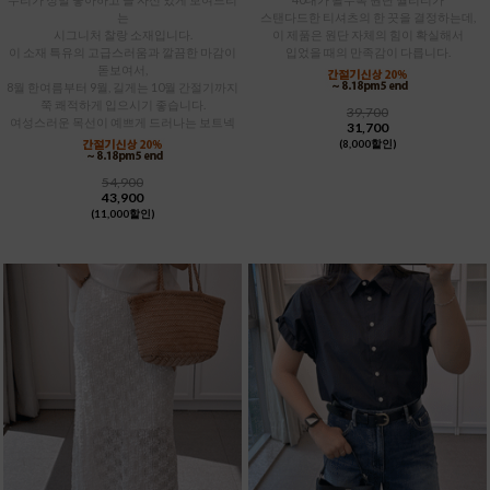
는
스탠다드한 티셔츠의 한 끗을 결정하는데,
시그니처 찰랑 소재입니다.
이 제품은 원단 자체의 힘이 확실해서
이 소재 특유의 고급스러움과 깔끔한 마감이
입었을 때의 만족감이 다릅니다.
돋보여서,
8월 한여름부터 9월, 길게는 10월 간절기까지
쭉 쾌적하게 입으시기 좋습니다.
39,700
여성스러운 목선이 예쁘게 드러나는 보트넥
31,700
(8,000할인)
54,900
43,900
(11,000할인)