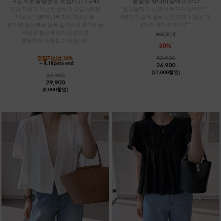
구김적은찰랑분또 트임티 (T1-243
쿨찰랑 학다리슬랙스 (P15
원단 자체가 지닌 탄탄하고 고급스러운
입었을때 딱 느낀게 두가지 있어요^^
텍스처 덕분에 반바지와 매치하는
#원단이 살에 닿는 느낌 진짜 시원하다!
편안한 일상복은 물론 슬랙스와 코디하는
#이거 내다리 맞아?^^
세련된 출근룩까지 단정하고
깔끔하게 소화할 수 있습니다
53,900
26,900
(27,000할인)
37,900
29,900
(8,000할인)