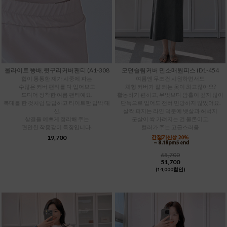
올라이트 똥배,뒷구리커버팬티 (A1-308
모던슬림커버 민소매원피스 (D1-454
힙이 통통한 제가 시중에 파는
여름엔 무조건 시원하면서도
수많은 커버 팬티를 다 입어보고
체형 커버가 잘 되는 옷이 최고잖아요?
드디어 정착한 여름 팬티예요.
활동하기 편하고, 무엇보다 암홀이 깊지 않아
복대를 한 것처럼 답답하고 타이트한 압박 대
단독으로 입어도 전혀 민망하지 않았어요.
신,
살짝 퍼지는 라인 덕분에 뱃살과 허벅지
살결을 예쁘게 정리해 주는
군살이 싹 가려지는 건 물론이고,
편안한 착용감이 특징입니다.
컬러가 주는 고급스러움
19,700
65,700
51,700
(14,000할인)