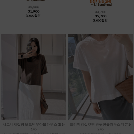
39,900
31,900
44,700
35,700
(8,000할인)
(9,000할인)
시그니처찰랑 보트넥우아블라우스 (B1-
프리미엄실켓면 반듯한블라우스티 (T1-
145
245
우리가 정말 좋아하고 늘 자신 있게 보여드리
40대가 될수록 원단 퀄리티가