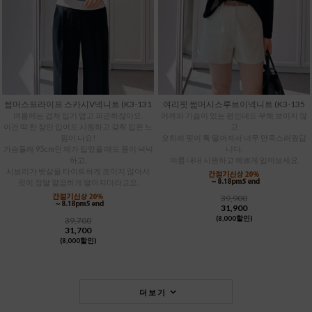
썸머스프라이프 스카시V넥니트 (K3-131
여리핏 썸머시스루브이넥니트 (K3-135
여름에는 겹쳐 입기 덥고 피곤하잖아요.
어깨와 가슴이 있는 편인데도 부해 보이지 않
이건 딱 한 장만 입어도 시원하고 갖춰 입은 느
고
낌이 나요!
오히려 핏이 툭 떨어져서 너무 만족스러웠답
가슴둘레 95cm인 제가 입었을 때도 품이 넉넉
니다.
하고,
여름 내내 시원하고 예쁘게 입어보세요
시보리가 뱃살을 타이트하게 조이지 않아서
핏이 정말 깔끔하게 떨어지더라고요.
39,900
31,900
(8,000할인)
39,700
31,700
(8,000할인)
더보기