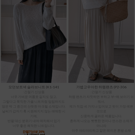
모던보트넥 슬라브니트 (K1-141
가볍고우아한 하렘팬츠 (P2-306
:간절기 신상품
:간절기 신상품
너무 가벼운 여름옷 같지도 않고,
하렘 팬츠가 자칫하면 부하고 부~해 보이기 쉬
그렇다고 묵직한 가을 니트처럼 텁텁하지도
워서,
않은 딱 그 중간의 산뜻한 아크릴 소재입니다.
제가 직접 네 가지나 입어보고 핏이 가장 예쁜
날씨가 갑자기 훅 시원해지지 않는 애매한 시
것으로
기에,
신중하게 골라온 제품입니다.
반팔 대신 분위기 내며 매치해서 입기
흔하게 나오는 뻣뻣한 면이나 면스판 소재가
너무 좋은 쾌적한 니트입니다.
아니라
아주 야리야리하고 얇은 레이온 혼방 소재