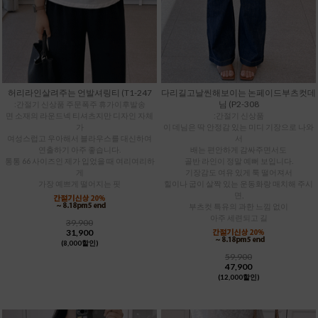
허리라인살려주는 언발셔링티 (T1-247
다리길고날씬해보이는 논페이드부츠컷데
님 (P2-308
:간절기 신상품 주문폭주 휴가이후발송
면 소재의 라운드넥 티셔츠지만 디자인 자체
:간절기 신상품
가
이 데님은 딱 안정감 있는 미디 기장으로 나와
여성스럽고 우아해서 블라우스를 대신하여
서
연출하기 아주 좋습니다.
배는 편안하게 감싸주면서도
통통 66 사이즈인 제가 입었을 때 여리여리하
골반 라인이 정말 예뻐 보입니다.
게
기장감도 여유 있게 툭 떨어져서
가장 예쁘게 떨어지는 핏
힐이나 굽이 살짝 있는 운동화랑 매치해 주시
면,
부츠컷 특유의 과한 느낌 없이
아주 세련되고 길
39,900
31,900
(8,000할인)
59,900
47,900
(12,000할인)