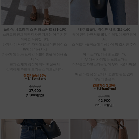
플라워네트레이스 밴딩스커트 (S1-190
내추럴롤업 워싱면셔츠 (B2-160
스커트의 전체적인 디자인 자체는 아주 기본
핏이 단정하면서도 롤업 디테일이 세련되어
적이고 단정합니다.
서,
하지만 이 담백한 디자인에 입체적인 레이스
스커트나 슬랙스에 무심하게 툭 걸쳐만 주어
짜임이 더해져서
도
과하지 않은, 독보적인 러블리함을 완성해 줍
아주 스타일리시해 보입니다.
니다.
너무 애써 차려입은 느낌보다는
핏과 소재의 장점이 워낙 확실해서
여유롭고 자연스러운 멋이 우러나오기 때문
강력하게 추천해 드리는 스커트입니다.
에,
매일 아침 옷장 앞에서 고민할 필요 없이
데일리 출근룩
47,900
37,900
(10,000할인)
53,900
42,900
(11,000할인)