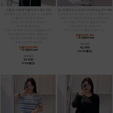
깃털핏 셔링썸머블라우스 (B1-130
날~씬해보이는 논페이드4부데님 (P3-186
한여름에 정말 입을 옷 없어서 고민일 때,
작년에 보여드리지못하고 혼자서 10월까지도
이 블라우스만 한 게 없어요.
더워서 너무 잘입은 4부데님 소개해드려요!
소재가 너무 가벼워서 입었는지
허리 빅밴드 적용으로 정말 편하면서
잊어버릴 정도인데,
군살 예쁘게 잡아준답니다.
핏은 너무 예쁘게 잡혀서 감동했답니다.
전체 스판있어서 활동감 편하구요!
뱃살이랑 옆구리 커버는 물론이고,
소매 핏이 너무 예뻐서 입었을 때
부해 보임 없이 날씬해
53,900
42,900
(11,000할인)
44,900
35,900
(9,000할인)