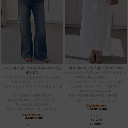
다리가너무길어보이는 세미부츠컷데님
아주가벼워요 반듯한스커트 (S1-195
(P3-305
이 스커트의 가장 돋보이는 장점은 입었을 때
다크청 베이스에 중간중간 힐긋힐긋 들어간
느껴지는 반듯한 분위기입니다.
워싱이 매력적인 포인트입니다.
원단 자체에서 차분하게 떨어지는 느낌과
이 딥한 워싱감 덕분에 허벅지는 훨씬 얇아 보
깔끔한 마감 처리가 시너지를 내어,
이고,
위에 어떤 상의를 입더라도
너무 더운날 아니라면 여름부터
하의가 룩의 중심을 반듯하게 잡아줍니다.
다가올 9월 10월 간절기 신상들과도
입는 내내 단정하고 깔끔한 인상
무드 있게 잘 어울립니다.
다리가 길어 보이면서 조금 넉넉한 �
39,900
31,900
(8,000할인)
65,900