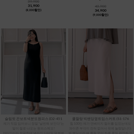
39,900
31,900
43,900
34,900
(8,000할인)
(9,000할인)
슬림핏 끈보트넥분또원피스 (D2-451
쿨찰랑 빅밴딩옆트임스커트 (S1-176
제가 직접 입어보니 정말 '날씬해 보인다'는
힙 100인 제가 연베이지 컬러를 입었는데도
말이 절로 나오는 원피스예요!
와이존 부각이 전혀 없어서 핏에 놀랐답니다.
H라인이라 깔끔한데 넥라인 디테일 덕분에
빅 밴딩이라 배 쫄림 없이 하루 종일 편안하고,