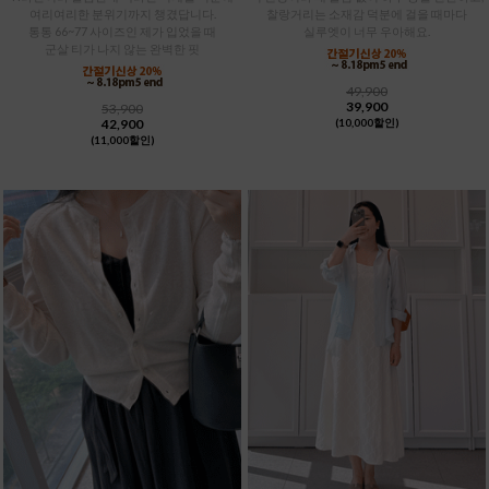
여리여리한 분위기까지 챙겼답니다.
찰랑거리는 소재감 덕분에 걸을 때마다
통통 66~77 사이즈인 제가 입었을 때
실루엣이 너무 우아해요.
군살 티가 나지 않는 완벽한 핏
49,900
39,900
53,900
42,900
(10,000할인)
(11,000할인)