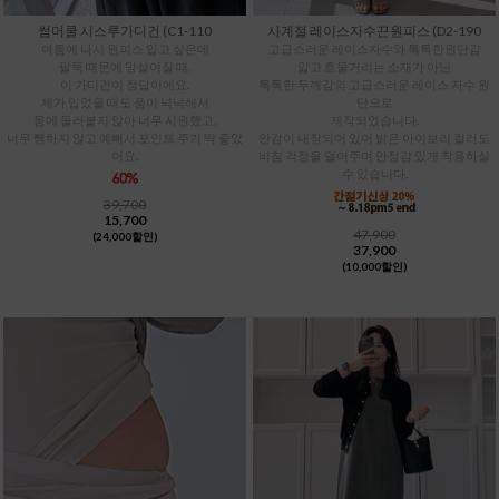
썸머쿨 시스루가디건 (C1-110
사계절 레이스자수끈원피스 (D2-190
여름에 나시 원피스 입고 싶은데
고급스러운 레이스자수와 톡톡한원단감
팔뚝 때문에 망설여질 때,
얇고 흐물거리는 소재가 아닌
이 가디건이 정답이에요.
톡톡한 두께감의 고급스러운 레이스 자수 원
제가 입었을 때도 품이 넉넉해서
단으로
몸에 들러붙지 않아 너무 시원했고,
제작되었습니다.
너무 쨍하지 않고 예뻐서 포인트 주기 딱 좋았
안감이 내장되어 있어 밝은 아이보리 컬러도
어요.
비침 걱정을 덜어주며 안정감 있게 착용하실
수 있습니다.
39,700
15,700
47,900
(24,000할인)
37,900
(10,000할인)