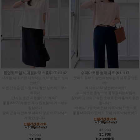
롤업뒷트임 세미블라우스훌티 (T1-242
수피마코튼 썸머니트 (K1-117
사계절 내내 가장 사랑하는 게 바로 분또 소재
-첫째도 둘째도 날씬해보이는거 너무 중요한
인데요,
데~
이번 신상은 면 느낌보다 훨씬 실키하고 부드
이 니트 너무 날씬해보여요!
러워서
-수피마코튼 혼방으로 통풍잘되는짜임에
만지는 순간 시원함이 느껴져요.
실키하고 고슬고슬한 소재로 한여름까지 추천
통통 66~77 체형인 제가 입었을 때 겨드랑이
합니다~
밑살이나
-어깨 나그랑핏에 전체 아주 넉넉한 핏으로
팔뚝 군살이 전혀 부각되지 않고 아주 낙낙하
통통66주와가 입어도 핏이 아주 넉넉했어요
게 맞았습니다.
45,900
35,900
39,900
31,900
(10,000할인)