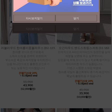
다시보지않기
닫기
다시보지않기
닫기
러블리무드 한여름이중블라우스 (B2-135
오간자무드 밴드스트링스커트 (S1-183
한여름 코디의 번거로움과
전체적으로 A라인과 H라인의 장점만을 살려
소재의 단점을 완벽히 보완하여,
체형을 보완해 주는 실루엣이라,
부드러운 촉감과 쾌적함을 유지하면서
입었을 때 부해 보이지 않고 차르륵 떨어지는
단품 하나만으로도 훌륭한 포인트가
여리여리한 무드가 일품입니다.
되는 실용적인 아이템입니다
가볍고 시원한 소재감 덕분에
한여름 데일리 출근룩부터 휴가지 패션까지
폭넓게 활용하실 수 있습니다.
55,900
43,900
(12,000할인)
45,900
35,900
(10,000할인)