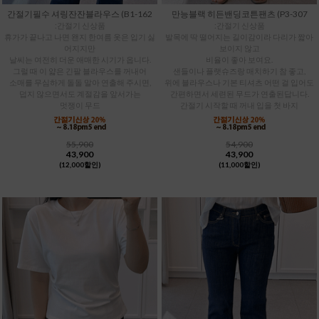
간절기필수 셔링잔잔블라우스 (B1-162
만능블랙 히든밴딩코튼팬츠 (P3-307
:간절기 신상품
:간절기 신상품
휴가가 끝나고 나면 왠지 한여름 옷은 입기 싫
발목에 딱 떨어지는 길이감이라 다리가 짧아
어지지만
보이지 않고
날씨는 여전히 더운 애매한 시기가 옵니다.
비율이 좋아 보여요.
그럴 때 이 얇은 긴팔 블라우스를 꺼내어
샌들이나 플랫슈즈랑 매치하기 참 좋고,
소매를 무심하게 돌돌 말아 연출해 주시면,
위에 블라우스나 기본 티셔츠 어떤 걸 입어도
덥지 않으면서도 계절감을 앞서가는
간편하면서 세련된 무드가 연출된답니다.
멋쟁이 무드
간절기 시작할 때 꺼내 입을 첫 바지
55,900
54,900
43,900
43,900
(12,000할인)
(11,000할인)