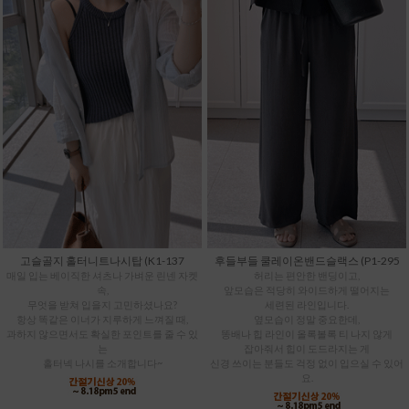
고슬골지 홀터니트나시탑 (K1-137
후들부들 쿨레이온밴드슬랙스 (P1-295
매일 입는 베이직한 셔츠나 가벼운 린넨 자켓
허리는 편안한 밴딩이고,
속,
앞모습은 적당히 와이드하게 떨어지는
무엇을 받쳐 입을지 고민하셨나요?
세련된 라인입니다.
항상 똑같은 이너가 지루하게 느껴질 때,
옆모습이 정말 중요한데,
과하지 않으면서도 확실한 포인트를 줄 수 있
똥배나 힙 라인이 올록볼록 티 나지 않게
는
잡아줘서 힙이 도드라지는 게
홀터넥 나시를 소개합니다~
신경 쓰이는 분들도 걱정 없이 입으실 수 있어
요.