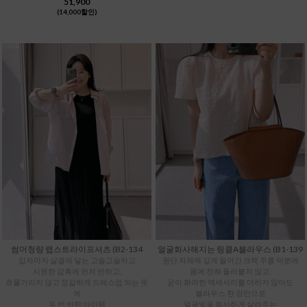
51,900
(14,000할인)
썸머청량 랩스트라이프셔츠 (B2-134
얼굴화사해지는 링클A블라우스 (B1-139
입자마자 살결에 닿는 고슬고슬하고
원단 자체에 깊게 들어간 크랙 주름 덕분에
시원한 감촉에 먼저 반하고,
몸에 전혀 들러붙지 않고,
흐물거리지 않고 정갈하게 드레스업 되는 핏
굳이 화려한 액세서리를 더하지 않아도
에
블라우스 한 장만으로
두 번 반한 아이템
얼굴빛을 화사하게 살려주는