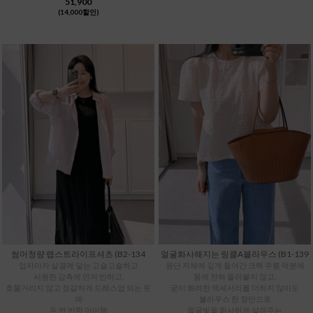
51,900
(14,000할인)
썸머청량 랩스트라이프셔츠 (B2-134
얼굴화사해지는 링클A블라우스 (B1-139
입자마자 살결에 닿는 고슬고슬하고
원단 자체에 깊게 들어간 크랙 주름 덕분에
시원한 감촉에 먼저 반하고,
몸에 전혀 들러붙지 않고,
흐물거리지 않고 정갈하게 드레스업 되는 핏
굳이 화려한 액세서리를 더하지 않아도
에
블라우스 한 장만으로
두 번 반한 아이템
얼굴빛을 화사하게 살려주는