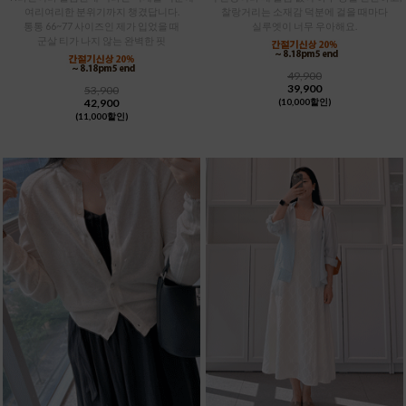
여리여리한 분위기까지 챙겼답니다.
찰랑거리는 소재감 덕분에 걸을 때마다
통통 66~77 사이즈인 제가 입었을 때
실루엣이 너무 우아해요.
군살 티가 나지 않는 완벽한 핏
49,900
39,900
53,900
42,900
(10,000할인)
(11,000할인)