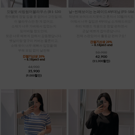
깃털핏 셔링썸머블라우스 (B1-130
날~씬해보이는 논페이드4부데님 (P3-186
한여름에 정말 입을 옷 없어서 고민일 때,
작년에 보여드리지못하고 혼자서 10월까지도
이 블라우스만 한 게 없어요.
더워서 너무 잘입은 4부데님 소개해드려요!
소재가 너무 가벼워서 입었는지
허리 빅밴드 적용으로 정말 편하면서
잊어버릴 정도인데,
군살 예쁘게 잡아준답니다.
핏은 너무 예쁘게 잡혀서 감동했답니다.
전체 스판있어서 활동감 편하구요!
뱃살이랑 옆구리 커버는 물론이고,
소매 핏이 너무 예뻐서 입었을 때
부해 보임 없이 날씬해
53,900
42,900
(11,000할인)
44,900
35,900
(9,000할인)