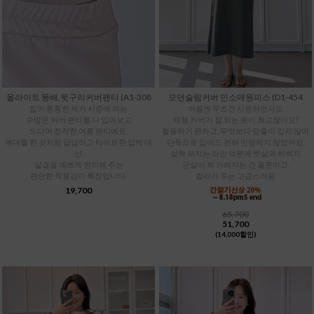
올라이트 똥배,뒷구리커버팬티 (A1-308
모던슬림커버 민소매원피스 (D1-454
힙이 통통한 제가 시중에 파는
여름엔 무조건 시원하면서도
수많은 커버 팬티를 다 입어보고
체형 커버가 잘 되는 옷이 최고잖아요?
드디어 정착한 여름 팬티예요.
활동하기 편하고, 무엇보다 암홀이 깊지 않아
복대를 한 것처럼 답답하고 타이트한 압박 대
단독으로 입어도 전혀 민망하지 않았어요.
신,
살짝 퍼지는 라인 덕분에 뱃살과 허벅지
살결을 예쁘게 정리해 주는
군살이 싹 가려지는 건 물론이고,
편안한 착용감이 특징입니다.
컬러가 주는 고급스러움
19,700
65,700
51,700
(14,000할인)