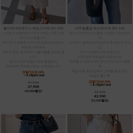
플라워네트레이스 밴딩스커트 (S1-190
내추럴롤업 워싱면셔츠 (B2-160
스커트의 전체적인 디자인 자체는 아주 기본
핏이 단정하면서도 롤업 디테일이 세련되어
적이고 단정합니다.
서,
하지만 이 담백한 디자인에 입체적인 레이스
스커트나 슬랙스에 무심하게 툭 걸쳐만 주어
짜임이 더해져서
도
과하지 않은, 독보적인 러블리함을 완성해 줍
아주 스타일리시해 보입니다.
니다.
너무 애써 차려입은 느낌보다는
핏과 소재의 장점이 워낙 확실해서
여유롭고 자연스러운 멋이 우러나오기 때문
강력하게 추천해 드리는 스커트입니다.
에,
매일 아침 옷장 앞에서 고민할 필요 없이
데일리 출근룩
47,900
37,900
(10,000할인)
53,900
42,900
(11,000할인)