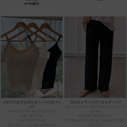
(8,000할인)
내몸에착붙 쿨링슬림캡나시브라탑 (A1-
쿨링엠보 학다리밴드팬츠 (P1-290
307
하체 군살 때문에 여름에 밝은색 바지 입기 꺼
이 브라탑은 제가 직접 1년 입어보고
려지셨던
고른 제품이에요.
주와님들 주목해 주세요!
가슴이 통통한 편이라
힙 100cm인 제가 직접 밝은 컬러를 입고 촬영
캡이 따로 노는 걸 제일 싫어하는데,
했는데도