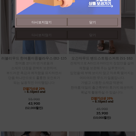
다시보지않기
닫기
다시보지않기
닫기
러블리무드 한여름이중블라우스 (B2-135
오간자무드 밴드스트링스커트 (S1-183
한여름 코디의 번거로움과
전체적으로 A라인과 H라인의 장점만을 살려
소재의 단점을 완벽히 보완하여,
체형을 보완해 주는 실루엣이라,
부드러운 촉감과 쾌적함을 유지하면서
입었을 때 부해 보이지 않고 차르륵 떨어지는
단품 하나만으로도 훌륭한 포인트가
여리여리한 무드가 일품입니다.
되는 실용적인 아이템입니다
가볍고 시원한 소재감 덕분에
한여름 데일리 출근룩부터 휴가지 패션까지
폭넓게 활용하실 수 있습니다.
55,900
43,900
(12,000할인)
45,900
35,900
(10,000할인)