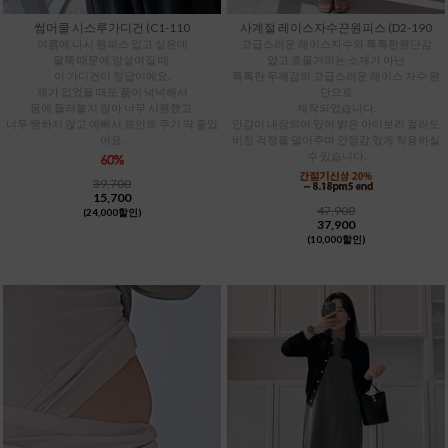
썸머쿨 시스루가디건 (C1-110
사계절 레이스자수끈원피스 (D2-190
여름에 나시 원피스 입고 싶은데
고급스러운 레이스자수와 톡톡한원단감
팔뚝 때문에 망설여질 때,
얇고 흐물거리는 소재가 아닌
이 가디건이 정답이에요.
톡톡한 두께감의 고급스러운 레이스 자수 원
제가 입었을 때도 품이 넉넉해서
단으로
몸에 들러붙지 않아 너무 시원했고,
제작되었습니다.
너무 쨍하지 않고 예뻐서 포인트 주기 딱 좋았
안감이 내장되어 있어 밝은 아이보리 컬러도
어요.
비침 걱정을 덜어주며 안정감 있게 착용하실
수 있습니다.
39,700
15,700
47,900
(24,000할인)
37,900
(10,000할인)