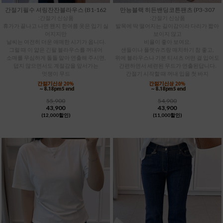
간절기필수 셔링잔잔블라우스 (B1-162
만능블랙 히든밴딩코튼팬츠 (P3-307
:간절기 신상품
:간절기 신상품
휴가가 끝나고 나면 왠지 한여름 옷은 입기 싫
발목에 딱 떨어지는 길이감이라 다리가 짧아
어지지만
보이지 않고
날씨는 여전히 더운 애매한 시기가 옵니다.
비율이 좋아 보여요.
그럴 때 이 얇은 긴팔 블라우스를 꺼내어
샌들이나 플랫슈즈랑 매치하기 참 좋고,
소매를 무심하게 돌돌 말아 연출해 주시면,
위에 블라우스나 기본 티셔츠 어떤 걸 입어도
덥지 않으면서도 계절감을 앞서가는
간편하면서 세련된 무드가 연출된답니다.
멋쟁이 무드
간절기 시작할 때 꺼내 입을 첫 바지
55,900
54,900
43,900
43,900
(12,000할인)
(11,000할인)