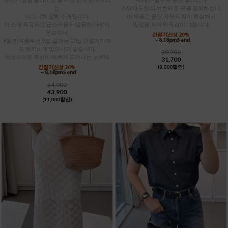
는
스탠다드한 티셔츠의 한 끗을 결정하는데,
시그니처 찰랑 소재입니다.
이 제품은 원단 자체의 힘이 확실해서
이 소재 특유의 고급스러움과 깔끔한 마감이
입었을 때의 만족감이 다릅니다.
돋보여서,
8월 한여름부터 9월, 길게는 10월 간절기까지
쭉 쾌적하게 입으시기 좋습니다.
39,700
여성스러운 목선이 예쁘게 드러나는 보트넥
31,700
(8,000할인)
54,900
43,900
(11,000할인)