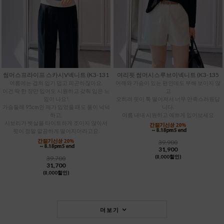
썸머스프라이프 스카시V넥니트 (K3-131
여리핏 썸머시스루브이넥니트 (K3-135
여름에는 겹쳐 입기 덥고 피곤하잖아요.
어깨와 가슴이 있는 편인데도 부해 보이지 않
이건 딱 한 장만 입어도 시원하고 갖춰 입은 느
고
낌이 나요!
오히려 핏이 툭 떨어져서 너무 만족스러웠답
가슴둘레 95cm인 제가 입었을 때도 품이 넉넉
니다.
하고,
여름 내내 시원하고 예쁘게 입어보세요
시보리가 뱃살을 타이트하게 조이지 않아서
핏이 정말 깔끔하게 떨어지더라고요.
39,900
31,900
(8,000할인)
39,700
31,700
(8,000할인)
더보기