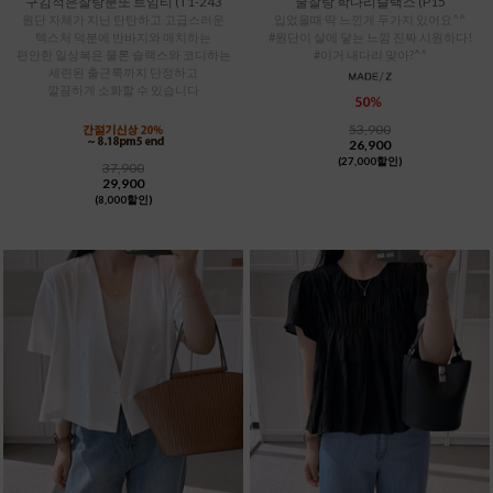
구김적은찰랑분또 트임티 (T1-243
쿨찰랑 학다리슬랙스 (P15
원단 자체가 지닌 탄탄하고 고급스러운
입었을때 딱 느낀게 두가지 있어요^^
텍스처 덕분에 반바지와 매치하는
#원단이 살에 닿는 느낌 진짜 시원하다!
편안한 일상복은 물론 슬랙스와 코디하는
#이거 내다리 맞아?^^
세련된 출근룩까지 단정하고
깔끔하게 소화할 수 있습니다
53,900
26,900
(27,000할인)
37,900
29,900
(8,000할인)