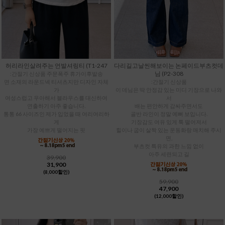
허리라인살려주는 언발셔링티 (T1-247
다리길고날씬해보이는 논페이드부츠컷데
님 (P2-308
:간절기 신상품 주문폭주 휴가이후발송
면 소재의 라운드넥 티셔츠지만 디자인 자체
:간절기 신상품
가
이 데님은 딱 안정감 있는 미디 기장으로 나와
여성스럽고 우아해서 블라우스를 대신하여
서
연출하기 아주 좋습니다.
배는 편안하게 감싸주면서도
통통 66 사이즈인 제가 입었을 때 여리여리하
골반 라인이 정말 예뻐 보입니다.
게
기장감도 여유 있게 툭 떨어져서
가장 예쁘게 떨어지는 핏
힐이나 굽이 살짝 있는 운동화랑 매치해 주시
면,
부츠컷 특유의 과한 느낌 없이
아주 세련되고 길
39,900
31,900
(8,000할인)
59,900
47,900
(12,000할인)