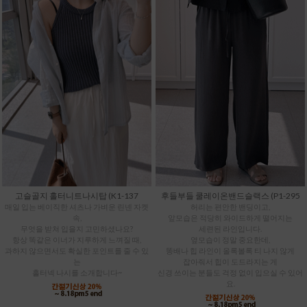
고슬골지 홀터니트나시탑 (K1-137
후들부들 쿨레이온밴드슬랙스 (P1-295
매일 입는 베이직한 셔츠나 가벼운 린넨 자켓
허리는 편안한 밴딩이고,
속,
앞모습은 적당히 와이드하게 떨어지는
무엇을 받쳐 입을지 고민하셨나요?
세련된 라인입니다.
항상 똑같은 이너가 지루하게 느껴질 때,
옆모습이 정말 중요한데,
과하지 않으면서도 확실한 포인트를 줄 수 있
똥배나 힙 라인이 올록볼록 티 나지 않게
는
잡아줘서 힙이 도드라지는 게
홀터넥 나시를 소개합니다~
신경 쓰이는 분들도 걱정 없이 입으실 수 있어
요.