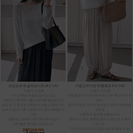
모던보트넥 슬라브니트 (K1-141
가볍고우아한 하렘팬츠 (P2-306
:간절기 신상품
:간절기 신상품
너무 가벼운 여름옷 같지도 않고,
하렘 팬츠가 자칫하면 부하고 부~해 보이기 쉬
그렇다고 묵직한 가을 니트처럼 텁텁하지도
워서,
않은 딱 그 중간의 산뜻한 아크릴 소재입니다.
제가 직접 네 가지나 입어보고 핏이 가장 예쁜
날씨가 갑자기 훅 시원해지지 않는 애매한 시
것으로
기에,
신중하게 골라온 제품입니다.
반팔 대신 분위기 내며 매치해서 입기
흔하게 나오는 뻣뻣한 면이나 면스판 소재가
너무 좋은 쾌적한 니트입니다.
아니라
아주 야리야리하고 얇은 레이온 혼방 소재