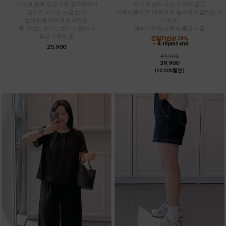
이건 내 몸에 착 감기듯 밀착되면서
와이존 난리 나는 것 전혀 없고
옆으로 퍼지는 느낌 없이
아랫배를 너무 예쁘게 꾹 눌러줘서 감탄한 바
앞라인을 예쁘게 모아줘요.
지예요.
등 뒤에는 조이는 밴드가 없어서
와이드와 일자 핏의 중간 느낌
등살 부각도 없
25,900
49,900
39,900
(10,000할인)