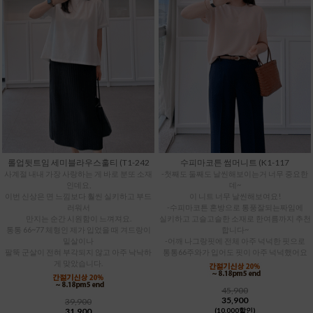
롤업뒷트임 세미블라우스훌티 (T1-242
수피마코튼 썸머니트 (K1-117
사계절 내내 가장 사랑하는 게 바로 분또 소재
-첫째도 둘째도 날씬해보이는거 너무 중요한
인데요,
데~
이번 신상은 면 느낌보다 훨씬 실키하고 부드
이 니트 너무 날씬해보여요!
러워서
-수피마코튼 혼방으로 통풍잘되는짜임에
만지는 순간 시원함이 느껴져요.
실키하고 고슬고슬한 소재로 한여름까지 추천
통통 66~77 체형인 제가 입었을 때 겨드랑이
합니다~
밑살이나
-어깨 나그랑핏에 전체 아주 넉넉한 핏으로
팔뚝 군살이 전혀 부각되지 않고 아주 낙낙하
통통66주와가 입어도 핏이 아주 넉넉했어요
게 맞았습니다.
45,900
35,900
39,900
31,900
(10,000할인)