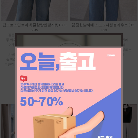
딥크로스딥브이넥 쿨찰랑반팔자켓 (O1-
꿉꿉한날씨에 스모크셔링블라우스 (B2-
206
138
깊은 브이넥이 시선을 분산시켜 주고
극강으로 더운 날씨에도
등 뒤의 핀턱 주름과 트임이 자연스럽게
쿨찰랑 학다리 슬랙스나 데님 위에
어우러져서 미운 뱃살까지 납작하고
툭 걸쳐만 주면 뱃살 부각 없이
예쁘게 커버해 줍니다.
단정하고 시원한 만능 코디가 완성되는
가벼운 나시에 하이웨스트 청바지나
최고의 데일리 아이템입니다
슬랙스만 매치해도 옆구리 트임 사이로
은근한 포인트를 주어 전혀 뻔하지 않아요
48,900
38,900
(10,000할인)
96,700
76,700
(20,000할인)