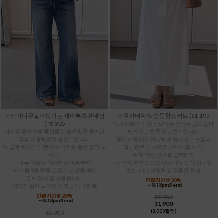
다리가너무길어보이는 세미부츠컷데님
아주가벼워요 반듯한스커트 (S1-195
(P3-305
이 스커트의 가장 돋보이는 장점은 입었을 때
다크청 베이스에 중간중간 힐긋힐긋 들어간
느껴지는 반듯한 분위기입니다.
워싱이 매력적인 포인트입니다.
원단 자체에서 차분하게 떨어지는 느낌과
이 딥한 워싱감 덕분에 허벅지는 훨씬 얇아 보
깔끔한 마감 처리가 시너지를 내어,
이고,
위에 어떤 상의를 입더라도
너무 더운날 아니라면 여름부터
하의가 룩의 중심을 반듯하게 잡아줍니다.
다가올 9월 10월 간절기 신상들과도
입는 내내 단정하고 깔끔한 인상
무드 있게 잘 어울립니다.
다리가 길어 보이면서 조금 넉넉한 �
39,900
31,900
(8,000할인)
65,900