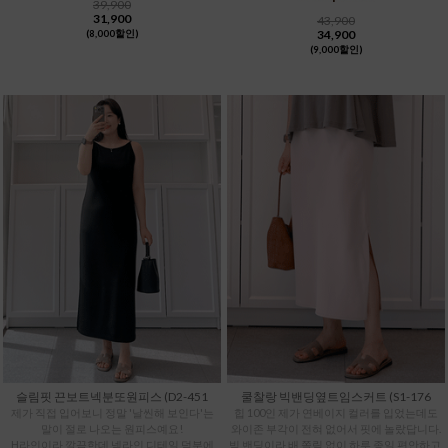
39,900
31,900
43,900
34,900
(8,000할인)
(9,000할인)
슬림핏 끈보트넥분또원피스 (D2-451
쿨찰랑 빅밴딩옆트임스커트 (S1-176
제가 직접 입어보니 정말 '날씬해 보인다'는
힙 100인 제가 연베이지 컬러를 입었는데도
말이 절로 나오는 원피스예요!
와이존 부각이 전혀 없어서 핏에 놀랐답니다.
H라인이라 깔끔한데 넥라인 디테일 덕분에
빅 밴딩이라 배 쫄림 없이 하루 종일 편안하고,