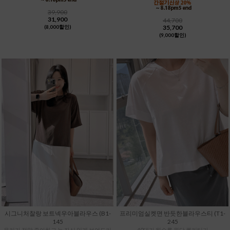
39,900
31,900
44,700
35,700
(8,000할인)
(9,000할인)
시그니처찰랑 보트넥우아블라우스 (B1-
프리미엄실켓면 반듯한블라우스티 (T1-
145
245
우리가 정말 좋아하고 늘 자신 있게 보여드리
40대가 될수록 원단 퀄리티가