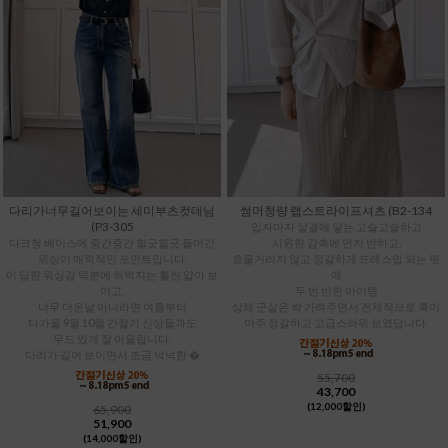
다리가너무길어보이는 세미부츠컷데님
썸머청량 랩스트라이프셔츠 (B2-134
(P3-305
입자마자 살결에 닿는 고슬고슬하고
다크청 베이스에 중간중간 힐긋힐긋 들어간
시원한 감촉에 먼저 반하고,
워싱이 매력적인 포인트입니다.
흐물거리지 않고 정갈하게 드레스업 되는 핏
이 딥한 워싱감 덕분에 허벅지는 훨씬 얇아 보
에
이고,
두 번 반한 아이템
너무 더운날 아니라면 여름부터
상체 군살은 싹 가려주면서 전체적으로 룩이
다가올 9월 10월 간절기 신상들과도
아주 정갈하고 고급스러워 보였답니다.
무드 있게 잘 어울립니다.
다리가 길어 보이면서 조금 넉넉한 �
55,700
43,700
(12,000할인)
65,900
51,900
(14,000할인)