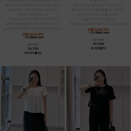
깊은 브이넥이 시선을 분산시켜 주고
로 떨어져서
등 뒤의 핀턱 주름과 트임이 자연스럽게
상체가 여리여리해 보이는 핏이예요.
어우러져서 미운 뱃살까지 납작하고
무엇보다 뒤에서 팔뚝살을 싹 가려주는
예쁘게 커버해 줍니다.
넉넉한 날개핏이 예술이에요.
가벼운 나시에 하이웨스트 청바지나
힙을 덮어주는 기장이라
슬랙스만 매치해도 옆구리 트임 사이로
하의 매치도 정말 수월하니 꼭 입어보세요
은근한 포인트를 주어 전혀 뻔하지 않아요
37,900
29,900
96,700
76,700
(8,000할인)
(20,000할인)