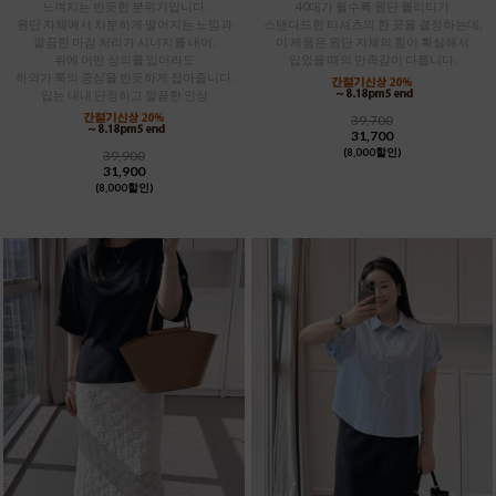
느껴지는 반듯한 분위기입니다.
40대가 될수록 원단 퀄리티가
원단 자체에서 차분하게 떨어지는 느낌과
스탠다드한 티셔츠의 한 끗을 결정하는데,
깔끔한 마감 처리가 시너지를 내어,
이 제품은 원단 자체의 힘이 확실해서
위에 어떤 상의를 입더라도
입었을 때의 만족감이 다릅니다.
하의가 룩의 중심을 반듯하게 잡아줍니다.
입는 내내 단정하고 깔끔한 인상
39,700
31,700
(8,000할인)
39,900
31,900
(8,000할인)