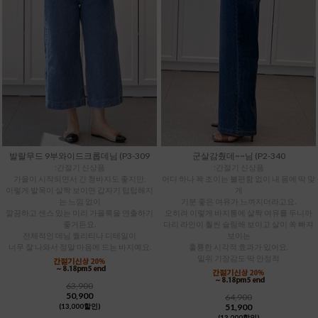
발랄무드 9부와이드크롭데님 (P3-309
군살감췄데~~님 (P2-340
:간절기 신상품
:간절기 신상품
가을이 시작되면서 긴 청바지도 좋지만,
어디 하나 꽉 조이는 불편함 없이 내 몸에 딱 맞
이렇게 발목이 살짝 보이면 갑자기 텁텁해지
게
는 느낌 없이
기분 좋은 여유가 느껴지더라고요.
깔끔하고 센스 있는 미리 가을룩을 연출하기
오히려 이렇게 바지통에 살짝 여유를 두니까
좋거든요.
다리 라인이 훨씬 슬림해 보이고 살이 쏙 빠져
전체적인 데님 퀄리티나 디테일이
보이는
너무 잘 나와서 정말 마음에 드는 바지예요.
훌륭한 시각적 효과가 있어요.
밑위 기장감도 딱 안정적
63,900
50,900
64,900
51,900
(13,000할인)
(13,000할인)