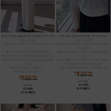
슬랙스대신 슬림일자핏코튼팬츠 (P1-310
여리여리 딥브이넥버튼니트 (K1-155
:간절기 신상품
:간절기 신상품
기장감이 여유 있게 나와서 다리가 길어 보여
날씨는 아직 더운데 옷차림은 가을 느낌을 내
요.
고 싶을 때,
힐이나 굽이 살짝 있는 운동화와 함께
텁텁하고 무거운 느낌 없이 가볍게 컬러감만
툭 매치해 주시면, 편안한 일상복은 물론이고
으로
살짝 차려입은 듯한 멋스러운 업스타일링 룩
먼저 가을을 느끼기 딱 좋은 시스루 니트예요.
으로도
아크릴 100 소재라서 지금 같은
완벽하게 연출하기 좋답니다.
간절기에 덥지 않게 입기 너무 괜찮답니다.
핏과 착용감 모두 좋아요
39,900
31,900
59,900
47,900
(8,000할인)
(12,000할인)