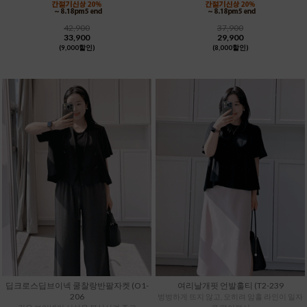
42,900
37,900
33,900
29,900
(9,000할인)
(8,000할인)
딥크로스딥브이넥 쿨찰랑반팔자켓 (O1-
여리날개핏 언발훌티 (T2-239
206
벙벙하게 뜨지 않고, 오히려 암홀 라인이 일자