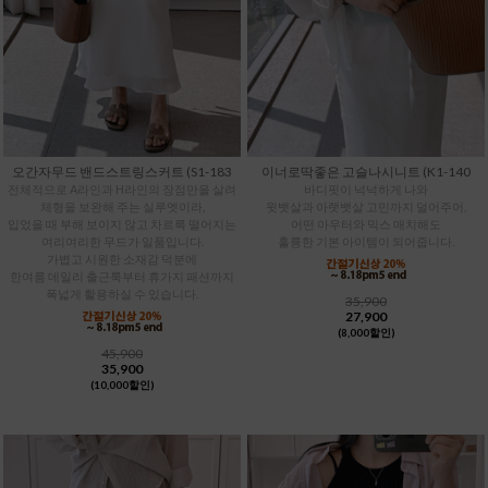
오간자무드 밴드스트링스커트 (S1-183
이너로딱좋은 고슬나시니트 (K1-140
전체적으로 A라인과 H라인의 장점만을 살려
바디핏이 넉넉하게 나와
체형을 보완해 주는 실루엣이라,
윗뱃살과 아랫뱃살 고민까지 덜어주어,
입었을 때 부해 보이지 않고 차르륵 떨어지는
어떤 아우터와 믹스 매치해도
여리여리한 무드가 일품입니다.
훌륭한 기본 아이템이 되어줍니다.
가볍고 시원한 소재감 덕분에
한여름 데일리 출근룩부터 휴가지 패션까지
폭넓게 활용하실 수 있습니다.
35,900
27,900
(8,000할인)
45,900
35,900
(10,000할인)