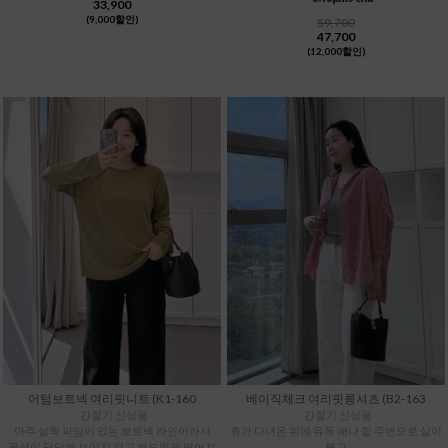
33,900
(9,000할인)
59,700
47,700
(12,000할인)
어텀보트넥 여리핏니트 (K1-160
베이직체크 여리핏롱셔츠 (B2-163
:간절기 신상품
:간절기 신상품
아주 살짝 파임이 있는 보트넥 라인이라서
휴가 다녀온 뒤에 유독 배나 힙 주변으로 살이
목선이 답답해 보이지 않고 부드럽게 떨어져
붙고