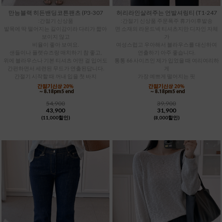
만능블랙 히든밴딩코튼팬츠 (P3-307
허리라인살려주는 언발셔링티 (T1-247
:간절기 신상품
:간절기 신상품 주문폭주 휴가이후발송
발목에 딱 떨어지는 길이감이라 다리가 짧아
면 소재의 라운드넥 티셔츠지만 디자인 자체
보이지 않고
가
비율이 좋아 보여요.
여성스럽고 우아해서 블라우스를 대신하여
샌들이나 플랫슈즈랑 매치하기 참 좋고,
연출하기 아주 좋습니다.
위에 블라우스나 기본 티셔츠 어떤 걸 입어도
통통 66 사이즈인 제가 입었을 때 여리여리하
간편하면서 세련된 무드가 연출된답니다.
게
간절기 시작할 때 꺼내 입을 첫 바지
가장 예쁘게 떨어지는 핏
54,900
39,900
43,900
31,900
(11,000할인)
(8,000할인)