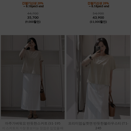
44,700
54,900
35,700
43,900
(9,000할인)
(11,000할인)
아주가벼워요 반듯한스커트 (S1-195
프리미엄실켓면 반듯한블라우스티 (T1-
245
이 스커트의 가장 돋보이는 장점은 입었을 때