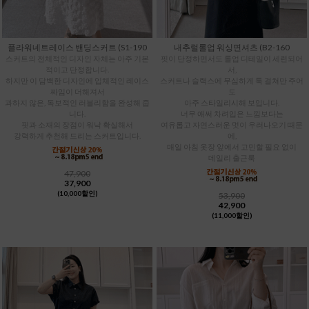
플라워네트레이스 밴딩스커트 (S1-190
내추럴롤업 워싱면셔츠 (B2-160
스커트의 전체적인 디자인 자체는 아주 기본
핏이 단정하면서도 롤업 디테일이 세련되어
적이고 단정합니다.
서,
하지만 이 담백한 디자인에 입체적인 레이스
스커트나 슬랙스에 무심하게 툭 걸쳐만 주어
짜임이 더해져서
도
과하지 않은, 독보적인 러블리함을 완성해 줍
아주 스타일리시해 보입니다.
니다.
너무 애써 차려입은 느낌보다는
핏과 소재의 장점이 워낙 확실해서
여유롭고 자연스러운 멋이 우러나오기 때문
강력하게 추천해 드리는 스커트입니다.
에,
매일 아침 옷장 앞에서 고민할 필요 없이
데일리 출근룩
47,900
37,900
(10,000할인)
53,900
42,900
(11,000할인)