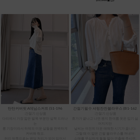
탄탄커버핏 A데님스커트 (S1-196
간절기필수 셔링잔잔블라우스 (B1-162
:간절기 신상품
:간절기 신상품
다리에서 가장 얇은 발목 부분만 살짝 드러나
휴가가 끝나고 나면 왠지 한여름 옷은 입기 싫
는
어지지만
롱 기장이라서 하체의 미운 살들을 완벽하게
날씨는 여전히 더운 애매한 시기가 옵니다.
커버해 줘요.
그럴 때 이 얇은 긴팔 블라우스를 꺼내어
허리 뒤쪽으로는 밴딩 처리가 되어 있어서
소매를 무심하게 돌돌 말아 연출해 주시면,