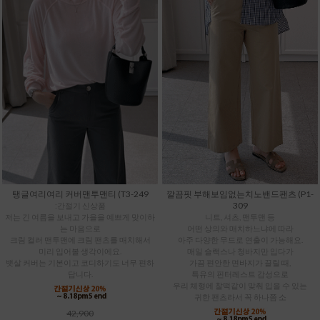
탱글여리여리 커버맨투맨티 (T3-249
깔끔핏 부해보임없는치노밴드팬츠 (P1-
309
:간절기 신상품
저는 긴 여름을 보내고 가을을 예쁘게 맞이하
니트, 셔츠, 맨투맨 등
는 마음으로
어떤 상의와 매치하느냐에 따라
크림 컬러 맨투맨에 크림 팬츠를 매치해서
아주 다양한 무드로 연출이 가능해요.
미리 입어볼 생각이에요.
매일 슬랙스나 청바지만 입다가
뱃살 커버는 기본이고 코디하기도 너무 편하
가끔 편안한 면바지가 끌릴 때,
답니다.
특유의 핀터레스트 감성으로
우리 체형에 찰떡같이 맞춰 입을 수 있는
귀한 팬츠라서 꼭 하나쯤 소
42,900