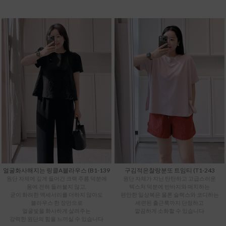
얼굴화사해지는 링클A블라우스 (B1-139
구김적은찰랑분또 트임티 (T1-243
원단 자체에 깊게 들어간 크랙 주름 덕분에
원단 자체가 지닌 탄탄하고 고급스러운
몸에 전혀 들러붙지 않고,
텍스처 덕분에 반바지와 매치하는
굳이 화려한 액세서리를 더하지 않아도
편안한 일상복은 물론 슬랙스와 코디하는
블라우스 한 장만으로
세련된 출근룩까지 단정하고
얼굴빛을 화사하게 살려주는
깔끔하게 소화할 수 있습니다
강력한 원단의 힘을 느끼실 수 있습니다