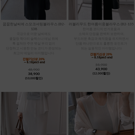
꿉꿉한날씨에 스모크셔링블라우스 (B2-
러블리무드 한여름이중블라우스 (B2-135
138
한여름 코디의 번거로움과
극강으로 더운 날씨에도
소재의 단점을 완벽히 보완하여,
쿨찰랑 학다리 슬랙스나 데님 위에
부드러운 촉감과 쾌적함을 유지하면서
툭 걸쳐만 주면 뱃살 부각 없이
단품 하나만으로도 훌륭한 포인트가
단정하고 시원한 만능 코디가 완성되는
되는 실용적인 아이템입니다
최고의 데일리 아이템입니다
55,900
43,900
48,900
38,900
(12,000할인)
(10,000할인)