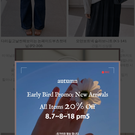
다리길고날씬해보이는 논페이드부츠컷데
모던보트넥 슬라브니트 (K1-141
님 (P2-308
:간절기 신상품
:간절기 신상품
너무 가벼운 여름옷 같지도 않고,
이 데님은 딱 안정감 있는 미디 기장으로 나와
그렇다고 묵직한 가을 니트처럼 텁텁하지도
서
않은 딱 그 중간의 산뜻한 아크릴 소재입니다.
배는 편안하게 감싸주면서도
날씨가 갑자기 훅 시원해지지 않는 애매한 시
골반 라인이 정말 예뻐 보입니다.
기에,
기장감도 여유 있게 툭 떨어져서
반팔 대신 분위기 내며 매치해서 입기
힐이나 굽이 살짝 있는 운동화랑 매치해 주시
너무 좋은 쾌적한 니트입니다.
면,
부츠컷 특유의 과한 느낌 없이
아주 세련되고 길
39,900
31,900
(8,000할인)
59,900
47,900
(12,000할인)