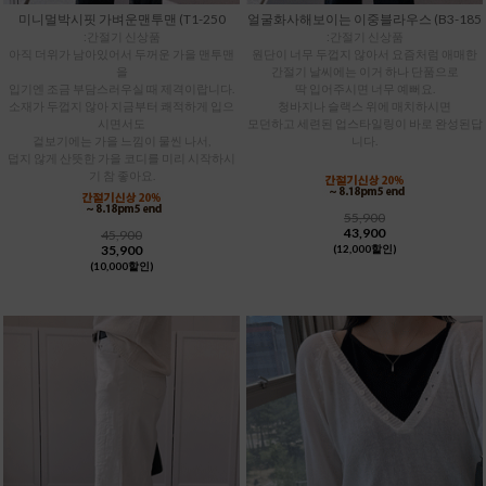
미니멀박시핏 가벼운맨투맨 (T1-250
얼굴화사해보이는 이중블라우스 (B3-185
:간절기 신상품
:간절기 신상품
아직 더위가 남아있어서 두꺼운 가을 맨투맨
원단이 너무 두껍지 않아서 요즘처럼 애매한
을
간절기 날씨에는 이거 하나 단품으로
입기엔 조금 부담스러우실 때 제격이랍니다.
딱 입어주시면 너무 예뻐요.
소재가 두껍지 않아 지금부터 쾌적하게 입으
청바지나 슬랙스 위에 매치하시면
시면서도
모던하고 세련된 업스타일링이 바로 완성된답
겉보기에는 가을 느낌이 물씬 나서,
니다.
덥지 않게 산뜻한 가을 코디를 미리 시작하시
기 참 좋아요.
55,900
43,900
45,900
35,900
(12,000할인)
(10,000할인)