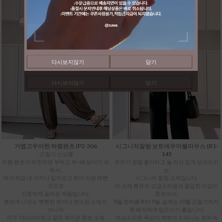
다시보지않기
닫기
다시보지않기
닫기
가볍고우아한 하렘팬츠 (P2-306
시그니처찰랑 보트넥우아블라우스 (B1-
145
:간절기 신상품
하렘 팬츠가 자칫하면 부하고 부~해 보이기 쉬
우리가 정말 좋아하고 늘 자신 있게 보여드리
워서,
는
제가 직접 네 가지나 입어보고 핏이 가장 예쁜
시그니처 찰랑 소재입니다.
것으로
이 소재 특유의 고급스러움과 깔끔한 마감이
신중하게 골라온 제품입니다.
돋보여서,
흔하게 나오는 뻣뻣한 면이나 면스판 소재가
8월 한여름부터 9월, 길게는 10월 간절기까지
아니라
쭉 쾌적하게 입으시기 좋습니다.
아주 야리야리하고 얇은 레이온 혼방 소재
여성스러운 목선이 예쁘게 드러나는 보트넥