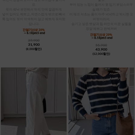
요.
부어 있는 느낌이 들어서 옷 입기 부담스러우
핏이 워낙 유연해서 하의 안에 깔끔하게
실 때가 있죠.
넣어 입어도 예쁘고, 자연스럽게 밖으로 빼서
이 체크 셔츠는 품이 아주 넉넉하고 박시한 오
툭 입어도 핏이 어색하지 않고 예쁘게 유지된
버핏이라서,
답니다.
숨기고 싶은 뱃살과 힙 라인의 미운 살들을
정말 예쁘고 완벽커버
39,900
31,900
55,900
43,900
(8,000할인)
(12,000할인)