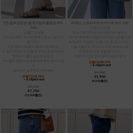
Y존,힙부담없는 절개크림트윌팬츠 (P3-
티대신 스트라이프브이니트 (K1-150
320
:간절기 신상품
:간절기 신상품
워낙 기본 디자인이라 데님이나 슬랙스
바지 옆선뿐만 아니라 앞쪽으로 비스듬하게
어디에 매치해도 데일리하게 입기 참 좋아요.
떨어지는
두께감이 적당해서 단품으로 잘 입으시다가,
사선 절개 디테일이 들어가 있거든요.
가을 겨울에는 재킷이나 야상 속에 이너로
이 절개 라인이 시선을 효과적으로 잡아줘서
쏙 받쳐 입기도 정말 좋거든요.
허벅지가 훨씬 날씬해 보이고,
아침마다 고민 없이 편하게 손이 갈 아
바지통이 양옆으로 벙벙하게 퍼져 보이지 않
아
전체적인 실루엣이 아주 예쁘
39,900
31,900
(8,000할인)
59,700
47,700
(12,000할인)