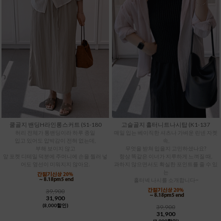
쿨골지 밴딩H라인롱스커트 (S1-180
고슬골지 홀터니트나시탑 (K1-137
허리 전체가 통밴딩이라 하루 종일
매일 입는 베이직한 셔츠나 가벼운 린넨 자켓
입고 있어도 압박감이 전혀 없는데,
속,
부해 보이지 않고
무엇을 받쳐 입을지 고민하셨나요?
앞 포켓 디테일 덕분에 주머니에 손을 찔러 넣
항상 똑같은 이너가 지루하게 느껴질 때,
어도 옆선이 미워지지 않아요.
과하지 않으면서도 확실한 포인트를 줄 수 있
는
홀터넥 나시를 소개합니다~
39,900
31,900
(8,000할인)
39,900
31,900