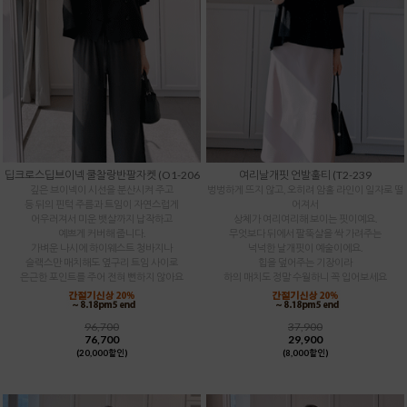
딥크로스딥브이넥 쿨찰랑반팔자켓 (O1-206
여리날개핏 언발훌티 (T2-239
깊은 브이넥이 시선을 분산시켜 주고
벙벙하게 뜨지 않고, 오히려 암홀 라인이 일자로 떨
등 뒤의 핀턱 주름과 트임이 자연스럽게
어져서
어우러져서 미운 뱃살까지 납작하고
상체가 여리여리해 보이는 핏이예요.
예쁘게 커버해 줍니다.
무엇보다 뒤에서 팔뚝살을 싹 가려주는
가벼운 나시에 하이웨스트 청바지나
넉넉한 날개핏이 예술이에요.
슬랙스만 매치해도 옆구리 트임 사이로
힙을 덮어주는 기장이라
은근한 포인트를 주어 전혀 뻔하지 않아요
하의 매치도 정말 수월하니 꼭 입어보세요
96,700
37,900
76,700
29,900
(20,000할인)
(8,000할인)