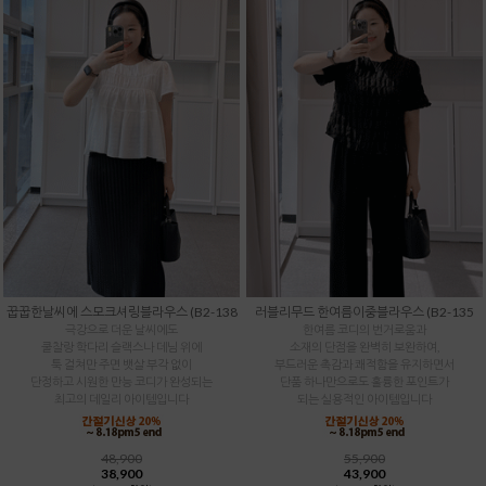
꿉꿉한날씨에 스모크셔링블라우스 (B2-138
러블리무드 한여름이중블라우스 (B2-135
극강으로 더운 날씨에도
한여름 코디의 번거로움과
쿨찰랑 학다리 슬랙스나 데님 위에
소재의 단점을 완벽히 보완하여,
툭 걸쳐만 주면 뱃살 부각 없이
부드러운 촉감과 쾌적함을 유지하면서
단정하고 시원한 만능 코디가 완성되는
단품 하나만으로도 훌륭한 포인트가
최고의 데일리 아이템입니다
되는 실용적인 아이템입니다
48,900
55,900
38,900
43,900