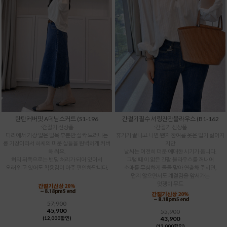
탄탄커버핏 A데님스커트 (S1-196
간절기필수 셔링잔잔블라우스 (B1-162
:간절기 신상품
:간절기 신상품
다리에서 가장 얇은 발목 부분만 살짝 드러나는
휴가가 끝나고 나면 왠지 한여름 옷은 입기 싫어지
롱 기장이라서 하체의 미운 살들을 완벽하게 커버
지만
해 줘요.
날씨는 여전히 더운 애매한 시기가 옵니다.
허리 뒤쪽으로는 밴딩 처리가 되어 있어서
그럴 때 이 얇은 긴팔 블라우스를 꺼내어
오래 입고 있어도 착용감이 아주 편안하답니다.
소매를 무심하게 돌돌 말아 연출해 주시면,
덥지 않으면서도 계절감을 앞서가는
멋쟁이 무드
57,900
45,900
55,900
43,900
(12,000할인)
(12,000할인)