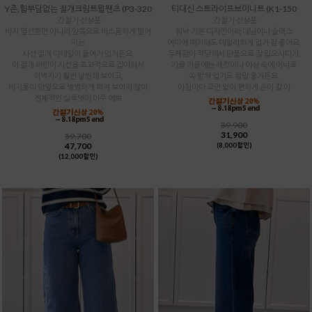
Y존,힙부담없는 절개크림트윌팬츠 (P3-320
티대신 스트라이프브이니트 (K1-150
:간절기 신상품
:간절기 신상품
바지 옆선뿐만 아니라 앞쪽으로 비스듬하게 떨어
워낙 기본 디자인이라 데님이나 슬랙스
지는
어디에 매치해도 데일리하게 입기 참 좋아요.
사선 절개 디테일이 들어가 있거든요.
두께감이 적당해서 단품으로 잘 입으시다가,
이 절개 라인이 시선을 효과적으로 잡아줘서
가을 겨울에는 재킷이나 야상 속에 이너로
허벅지가 훨씬 날씬해 보이고,
쏙 받쳐 입기도 정말 좋거든요.
바지통이 양옆으로 벙벙하게 퍼져 보이지 않아
아침마다 고민 없이 편하게 손이 갈 아
전체적인 실루엣이 아주 예쁘
39,900
31,900
59,700
47,700
(8,000할인)
(12,000할인)