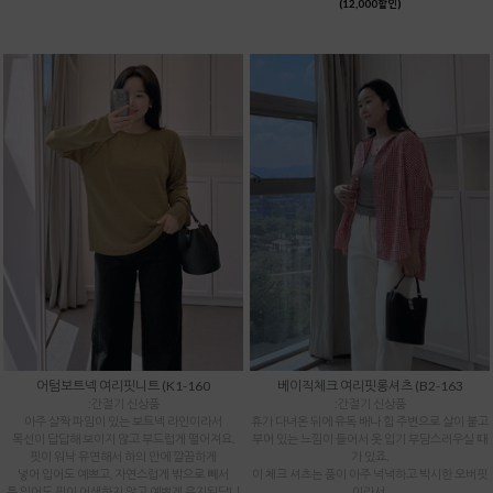
(12,000할인)
어텀보트넥 여리핏니트 (K1-160
베이직체크 여리핏롱셔츠 (B2-163
:간절기 신상품
:간절기 신상품
아주 살짝 파임이 있는 보트넥 라인이라서
휴가 다녀온 뒤에 유독 배나 힙 주변으로 살이 붙고
목선이 답답해 보이지 않고 부드럽게 떨어져요.
부어 있는 느낌이 들어서 옷 입기 부담스러우실 때
핏이 워낙 유연해서 하의 안에 깔끔하게
가 있죠.
넣어 입어도 예쁘고, 자연스럽게 밖으로 빼서
이 체크 셔츠는 품이 아주 넉넉하고 박시한 오버핏
툭 입어도 핏이 어색하지 않고 예쁘게 유지된답니
이라서,