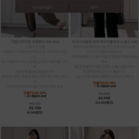
다시보지않기
닫기
가볍고우아한 하렘팬츠 (P2-306
시그니처찰랑 보트넥우아블라우스 (B1-145
:간절기 신상품
우리가 정말 좋아하고 늘 자신 있게 보여드리는
하렘 팬츠가 자칫하면 부하고 부~해 보이기 쉬워
시그니처 찰랑 소재입니다.
서,
이 소재 특유의 고급스러움과 깔끔한 마감이 돋보
제가 직접 네 가지나 입어보고 핏이 가장 예쁜 것으
여서,
로
8월 한여름부터 9월, 길게는 10월 간절기까지
신중하게 골라온 제품입니다.
쭉 쾌적하게 입으시기 좋습니다.
흔하게 나오는 뻣뻣한 면이나 면스판 소재가 아니
여성스러운 목선이 예쁘게 드러나는 보트넥
라
아주 야리야리하고 얇은 레이온 혼방 소재
54,900
43,900
(11,000할인)
44,700
35,700
(9,000할인)