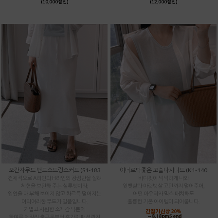
(10,000할인)
(12,000할인)
오간자무드 밴드스트링스커트 (S1-183
이너로딱좋은 고슬나시니트 (K1-140
전체적으로 A라인과 H라인의 장점만을 살려
바디핏이 넉넉하게 나와
체형을 보완해 주는 실루엣이라,
윗뱃살과 아랫뱃살 고민까지 덜어주어,
입었을 때 부해 보이지 않고 차르륵 떨어지는
어떤 아우터와 믹스 매치해도
여리여리한 무드가 일품입니다.
훌륭한 기본 아이템이 되어줍니다.
가볍고 시원한 소재감 덕분에
한여름 데일리 출근룩부터 휴가지 패션까지