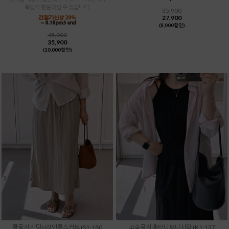
폭넓게 활용하실 수 있습니다.
35,900
27,900
(8,000할인)
45,900
35,900
(10,000할인)
쿨골지 밴딩H라인롱스커트 (S1-180
고슬골지 홀터니트나시탑 (K1-137