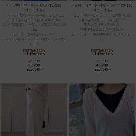
미니멀박시핏 가벼운맨투맨 (T1-250
얼굴화사해보이는 이중블라우스 (B3-185
:간절기 신상품
:간절기 신상품
아직 더위가 남아있어서 두꺼운 가을 맨투맨을
원단이 너무 두껍지 않아서 요즘처럼 애매한
입기엔 조금 부담스러우실 때 제격이랍니다.
간절기 날씨에는 이거 하나 단품으로
소재가 두껍지 않아 지금부터 쾌적하게 입으시면
딱 입어주시면 너무 예뻐요.
서도
청바지나 슬랙스 위에 매치하시면
겉보기에는 가을 느낌이 물씬 나서,
모던하고 세련된 업스타일링이 바로 완성된답니
덥지 않게 산뜻한 가을 코디를 미리 시작하시기 참
다.
좋아요.
45,900
55,900
35,900
43,900
(10,000할인)
(12,000할인)