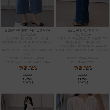
발랄무드 9부와이드크롭데님 (P3-309
군살감췄데~~님 (P2-340
:간절기 신상품
:간절기 신상품
가을이 시작되면서 긴 청바지도 좋지만,
어디 하나 꽉 조이는 불편함 없이 내 몸에 딱 맞게
이렇게 발목이 살짝 보이면 갑자기 텁텁해지는 느
기분 좋은 여유가 느껴지더라고요.
낌 없이
오히려 이렇게 바지통에 살짝 여유를 두니까
깔끔하고 센스 있는 미리 가을룩을 연출하기 좋거
다리 라인이 훨씬 슬림해 보이고 살이 쏙 빠져 보이
든요.
는
전체적인 데님 퀄리티나 디테일이
훌륭한 시각적 효과가 있어요.
너무 잘 나와서 정말 마음에 드는 바지예요.
밑위 기장감도 딱 안정적
63,900
64,900
50,900
51,900
(13,000할인)
(13,000할인)