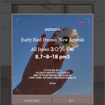
다리길고날씬해보이는 논페이드부츠컷데님
모던보트넥 슬라브니트 (K1-141
(P2-308
:간절기 신상품
:간절기 신상품
너무 가벼운 여름옷 같지도 않고,
이 데님은 딱 안정감 있는 미디 기장으로 나와서
그렇다고 묵직한 가을 니트처럼 텁텁하지도
배는 편안하게 감싸주면서도
않은 딱 그 중간의 산뜻한 아크릴 소재입니다.
골반 라인이 정말 예뻐 보입니다.
날씨가 갑자기 훅 시원해지지 않는 애매한 시기에,
기장감도 여유 있게 툭 떨어져서
반팔 대신 분위기 내며 매치해서 입기
힐이나 굽이 살짝 있는 운동화랑 매치해 주시면,
너무 좋은 쾌적한 니트입니다.
부츠컷 특유의 과한 느낌 없이
아주 세련되고 길
39,900
31,900
(8,000할인)
59,900
47,900
(12,000할인)
다시보지않기
닫기