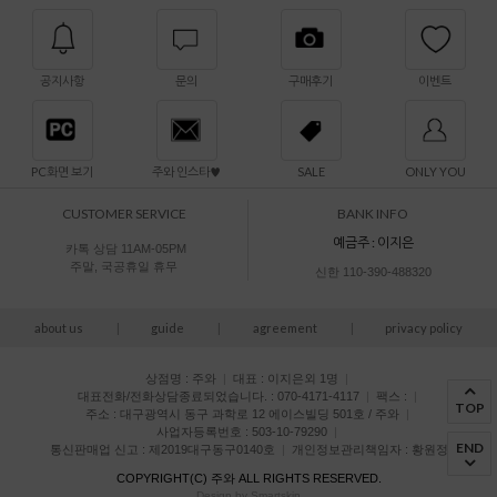
공지사항
문의
구매후기
이벤트
PC화면 보기
주와 인스타♥
SALE
ONLY YOU
CUSTOMER SERVICE
BANK INFO
예금주 : 이지은
카톡 상담 11AM-05PM
주말, 국공휴일 휴무
신한 110-390-488320
about us
|
guide
|
agreement
|
privacy policy
상점명 : 주와
|
대표 :
이지은외 1명
|
대표전화/전화상담종료되었습니다. : 070-4171-4117
|
팩스 :
|
TOP
주소 : 대구광역시 동구 과학로 12 에이스빌딩 501호 / 주와
|
사업자등록번호 : 503-10-79290
|
END
통신판매업 신고 : 제2019대구동구0140호
|
개인정보관리책임자 : 황원정
COPYRIGHT(C)
주와
ALL RIGHTS RESERVED.