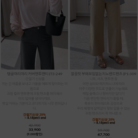
탱글여리여리 커버맨투맨티 (T3-249
깔끔핏 부해보임없는치노밴드팬츠 (P1-309
:간절기 신상품
니트, 셔츠, 맨투맨 등
저는 긴 여름을 보내고 가을을 예쁘게 맞이하는 마
어떤 상의와 매치하느냐에 따라
음으로
아주 다양한 무드로 연출이 가능해요.
크림 컬러 맨투맨에 크림 팬츠를 매치해서
매일 슬랙스나 청바지만 입다가
미리 입어볼 생각이에요.
가끔 편안한 면바지가 끌릴 때,
뱃살 커버는 기본이고 코디하기도 너무 편하답니
특유의 핀터레스트 감성으로
다.
우리 체형에 찰떡같이 맞춰 입을 수 있는
귀한 팬츠라서 꼭 하나쯤 소
42,900
33,900
59,700
47,700
(9,000할인)