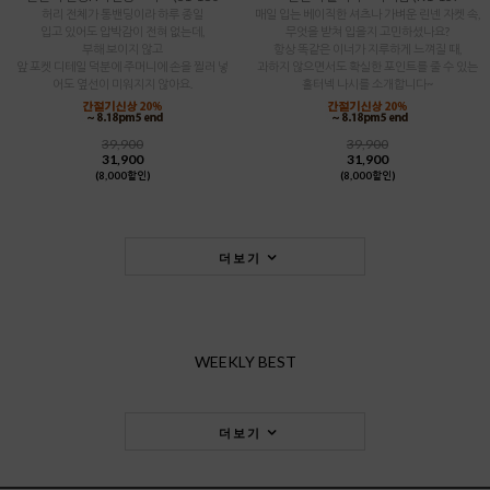
허리 전체가 통밴딩이라 하루 종일
매일 입는 베이직한 셔츠나 가벼운 린넨 자켓 속,
입고 있어도 압박감이 전혀 없는데,
무엇을 받쳐 입을지 고민하셨나요?
부해 보이지 않고
항상 똑같은 이너가 지루하게 느껴질 때,
앞 포켓 디테일 덕분에 주머니에 손을 찔러 넣
과하지 않으면서도 확실한 포인트를 줄 수 있는
어도 옆선이 미워지지 않아요.
홀터넥 나시를 소개합니다~
39,900
39,900
31,900
31,900
(8,000할인)
(8,000할인)
더보기
WEEKLY BEST
더보기