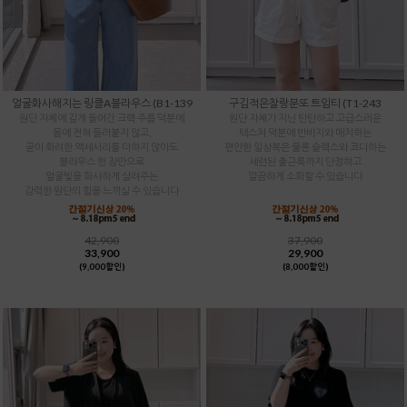
얼굴화사해지는 링클A블라우스 (B1-139
구김적은찰랑분또 트임티 (T1-243
원단 자체에 깊게 들어간 크랙 주름 덕분에
원단 자체가 지닌 탄탄하고 고급스러운
몸에 전혀 들러붙지 않고,
텍스처 덕분에 반바지와 매치하는
굳이 화려한 액세서리를 더하지 않아도
편안한 일상복은 물론 슬랙스와 코디하는
블라우스 한 장만으로
세련된 출근룩까지 단정하고
얼굴빛을 화사하게 살려주는
깔끔하게 소화할 수 있습니다
강력한 원단의 힘을 느끼실 수 있습니다
42,900
37,900
33,900
29,900
(9,000할인)
(8,000할인)