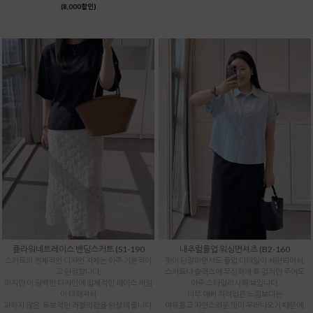
(8,000할인)
플라워네트레이스 밴딩스커트 (S1-190
내추럴롤업 워싱면셔츠 (B2-160
스커트의 전체적인 디자인 자체는 아주 기본적이
핏이 단정하면서도 롤업 디테일이 세련되어서,
고 단정합니다.
스커트나 슬랙스에 무심하게 툭 걸쳐만 주어도
하지만 이 담백한 디자인에 입체적인 레이스 짜임
아주 스타일리시해 보입니다.
이 더해져서
너무 애써 차려입은 느낌보다는
과하지 않은, 독보적인 러블리함을 완성해 줍니다.
여유롭고 자연스러운 멋이 우러나오기 때문에,