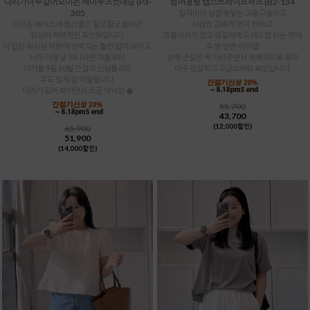
다리가너무길어보이는 세미부츠컷데님 (P3-
썸머청량 랩스트라이프셔츠 (B2-134
305
입자마자 살결에 닿는 고슬고슬하고
다크청 베이스에 중간중간 힐긋힐긋 들어간
시원한 감촉에 먼저 반하고,
워싱이 매력적인 포인트입니다.
흐물거리지 않고 정갈하게 드레스업 되는 핏에
이 딥한 워싱감 덕분에 허벅지는 훨씬 얇아 보이고,
두 번 반한 아이템
너무 더운날 아니라면 여름부터
상체 군살은 싹 가려주면서 전체적으로 룩이
다가올 9월 10월 간절기 신상들과도
아주 정갈하고 고급스러워 보였답니다.
무드 있게 잘 어울립니다.
다리가 길어 보이면서 조금 넉넉한 �
55,700
43,700
(12,000할인)
65,900
51,900
(14,000할인)