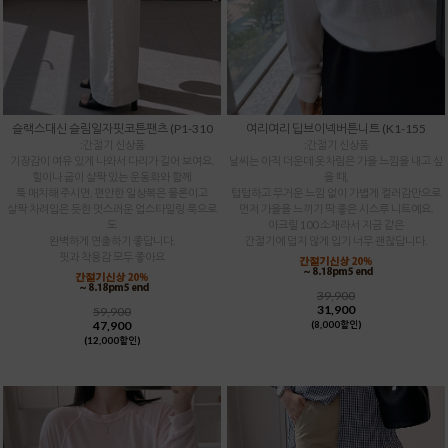
슬랙스대신 슬림일자핏코튼팬츠 (P1-310
여리여리 딥브이넥버튼니트 (K1-155
:간절기 신상품
:간절기 신상품
기장감이 여유 있게 나와서 다리가 길어 보여요.
날씨는 아직 더운데 옷차림은 가을 느낌을 내고 싶
힐이나 굽이 살짝 있는 운동화와 함께
을 때,
툭 매치해 주시면, 편안한 일상복은 물론이고
텁텁하고 무거운 느낌 없이 가볍게 컬러감만으로
살짝 차려입은 듯한 멋스러운 업스타일링 룩으로
먼저 가을을 느끼기 딱 좋은 시스루 니트예요.
도
아크릴 100 소재라서 지금 같은
완벽하게 연출하기 좋답니다.
간절기에 덥지 않게 입기 너무 괜찮답니다.
핏과 착용감 모두 좋아요
39,900
31,900
59,900
47,900
(8,000할인)
(12,000할인)