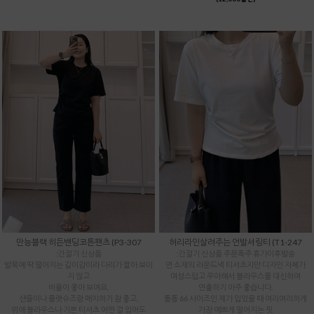
만능블랙 히든밴딩코튼팬츠 (P3-307
허리라인살려주는 언발셔링티 (T1-247
:간절기 신상품
:간절기 신상품 주문폭주 휴가이후발송
발목에 딱 떨어지는 길이감이라 다리가 짧아 보이
면 소재의 라운드넥 티셔츠지만 디자인 자체가
지 않고
여성스럽고 우아해서 블라우스를 대신하여
비율이 좋아 보여요.
연출하기 아주 좋습니다.
샌들이나 플랫슈즈랑 매치하기 참 좋고,
통통 66 사이즈인 제가 입었을 때 여리여리하게
위에 블라우스나 기본 티셔츠 어떤 걸 입어도
가장 예쁘게 떨어지는 핏