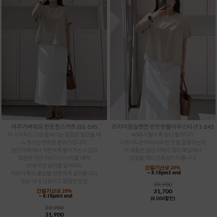
아주가벼워요 반듯한스커트 (S1-195
프리미엄실켓면 반듯한블라우스티 (T1-245
이 스커트의 가장 돋보이는 장점은 입었을 때
40대가 될수록 원단 퀄리티가
느껴지는 반듯한 분위기입니다.
스탠다드한 티셔츠의 한 끗을 결정하는데,
원단 자체에서 차분하게 떨어지는 느낌과
이 제품은 원단 자체의 힘이 확실해서
깔끔한 마감 처리가 시너지를 내어,
입었을 때의 만족감이 다릅니다.
위에 어떤 상의를 입더라도
하의가 룩의 중심을 반듯하게 잡아줍니다.
입는 내내 단정하고 깔끔한 인상
39,700
31,700
(8,000할인)
39,900
31,900