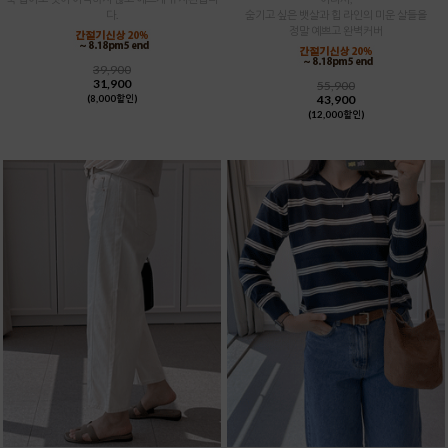
다.
숨기고 싶은 뱃살과 힙 라인의 미운 살들을
정말 예쁘고 완벽커버
39,900
31,900
55,900
43,900
(8,000할인)
(12,000할인)