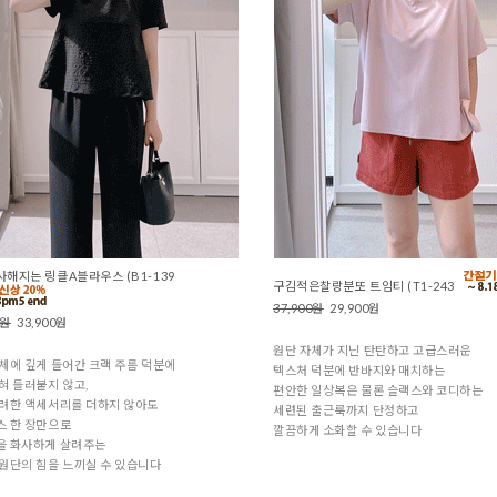
해지는 링클A블라우스 (B1-139
구김적은찰랑분또 트임티 (T1-243
37,900원
29,900원
0원
33,900원
원단 자체가 지닌 탄탄하고 고급스러운
체에 깊게 들어간 크랙 주름 덕분에
텍스처 덕분에 반바지와 매치하는
혀 들러붙지 않고,
편안한 일상복은 물론 슬랙스와 코디하는
려한 액세서리를 더하지 않아도
세련된 출근룩까지 단정하고
스 한 장만으로
깔끔하게 소화할 수 있습니다
을 화사하게 살려주는
원단의 힘을 느끼실 수 있습니다