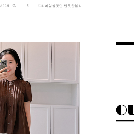
EARCH
5
프리미엄실켓면 반듯한블라우스티 (T1-245
6
간절기필수 셔링잔잔블라우스 (B1-162
7
세련되게 티블라우스 (B3-160
8
쿨모던 오픈카라포켓셔츠 (B2-188
9
홀가먼트 린넨이너민소매니트 (K1-112
10
나그랑어깨여리핏 썸머쿨니트 (K1-134
1
수피마코튼 썸머니트 (K1-117
2
허리라인살려주는 언발셔링티 (T1-247
3
구김적은찰랑분또 트임티 (T1-243
4
모던보트넥 슬라브니트 (K1-141