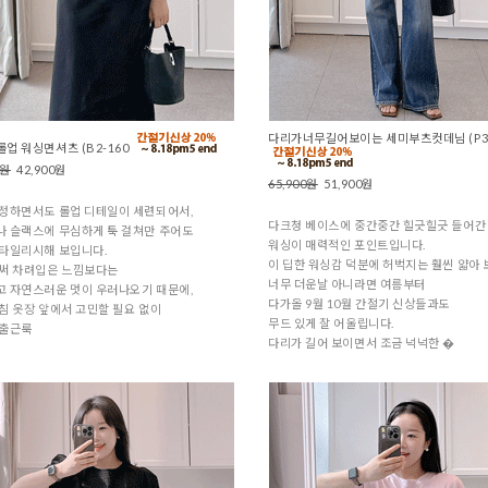
다리가너무길어보이는 세미부츠컷데님 (P3-
업 워싱면셔츠 (B2-160
0원
42,900원
65,900원
51,900원
정하면서도 롤업 디테일이 세련되어서,
다크청 베이스에 중간중간 힐긋힐긋 들어간
 슬랙스에 무심하게 툭 걸쳐만 주어도
워싱이 매력적인 포인트입니다.
타일리시해 보입니다.
이 딥한 워싱감 덕분에 허벅지는 훨씬 얇아 
애써 차려입은 느낌보다는
너무 더운날 아니라면 여름부터
 자연스러운 멋이 우러나오기 때문에,
다가올 9월 10월 간절기 신상들과도
침 옷장 앞에서 고민할 필요 없이
무드 있게 잘 어울립니다.
 출근룩
다리가 길어 보이면서 조금 넉넉한 �