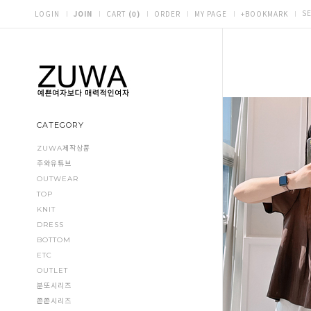
S
LOGIN
JOIN
CART
(
0
)
ORDER
MY PAGE
+BOOKMARK
CATEGORY
ZUWA제작상품
주와유튜브
OUTWEAR
TOP
KNIT
DRESS
BOTTOM
ETC
OUTLET
분또시리즈
쫀쫀시리즈