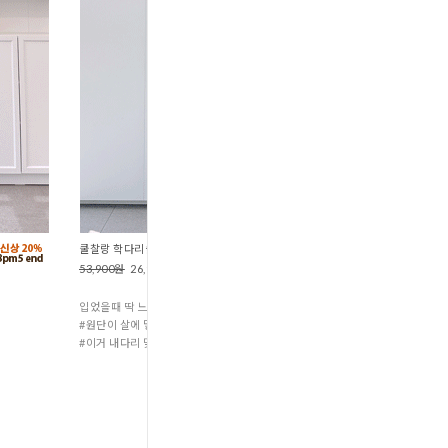
쿨찰랑 학다리슬랙스 (P15
53,900원
26,900원
입었을때 딱 느낀게 두가지 있어요^^
#원단이 살에 닿는 느낌 진짜 시원하다!
#이거 내다리 맞아?^^