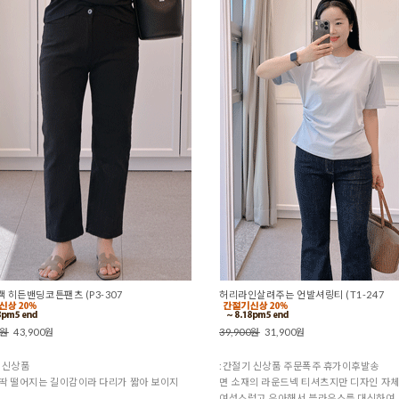
 히든밴딩코튼팬츠 (P3-307
허리라인살려주는 언발셔링티 (T1-247
0원
43,900원
39,900원
31,900원
 신상품
:간절기 신상품 주문폭주 휴가이후발송
딱 떨어지는 길이감이라 다리가 짧아 보이지
면 소재의 라운드넥 티셔츠지만 디자인 자
여성스럽고 우아해서 블라우스를 대신하여