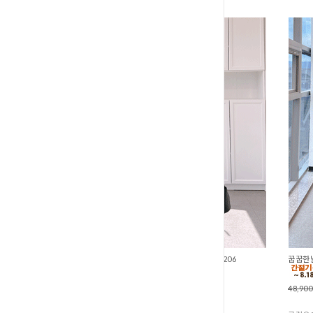
딥크로스딥브이넥 쿨찰랑반팔자켓 (O1-206
꿉꿉한날
96,700원
76,700원
48,90