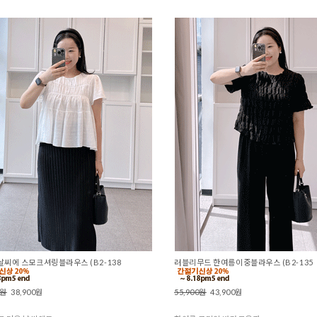
씨에 스모크셔링블라우스 (B2-138
러블리무드 한여름이중블라우스 (B2-135
0원
38,900원
55,900원
43,900원