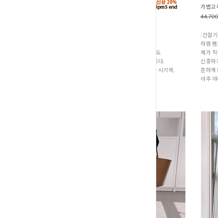
모던보트넥 슬라브니트 (K1-141
가볍고우
39,900원
31,900원
44,70
:간절기 신상품
:간절기
너무 가벼운 여름옷 같지도 않고,
하렘 팬
그렇다고 묵직한 가을 니트처럼 텁텁하지도
제가 직
않은 딱 그 중간의 산뜻한 아크릴 소재입니다.
신중하게
날씨가 갑자기 훅 시원해지지 않는 애매한 시기에,
흔하게 
반팔 대신 분위기 내며 매치해서 입기
아주 야
너무 좋은 쾌적한 니트입니다.