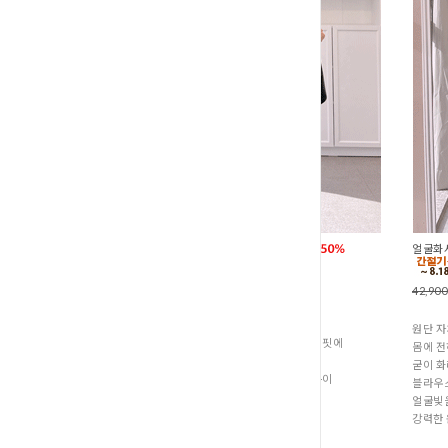
썸머청량 랩스트라이프셔츠 (B2-134
얼굴화사
55,700원
27,700원
42,90
입자마자 살결에 닿는 고슬고슬하고
시원한 감촉에 먼저 반하고,
원단 자
흐물거리지 않고 정갈하게 드레스업 되는 핏에
몸에 전
두 번 반한 아이템
굳이 화
상체 군살은 싹 가려주면서 전체적으로 룩이
블라우
아주 정갈하고 고급스러워 보였답니다.
얼굴빛
강력한 