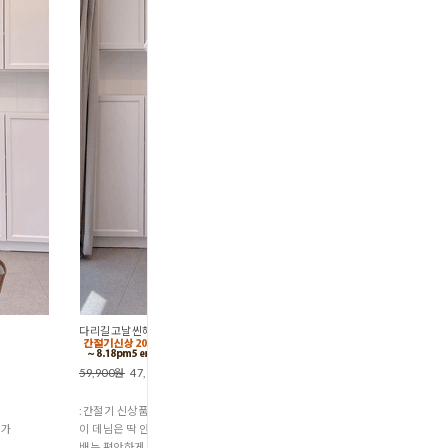
다리길고날씬해보이는 논페이드부츠컷데님 (P2-308
59,900원
47,900원
:간절기 신상품
체가
이 데님은 딱 안정감 있는 미디 기장으로 나와서
배는 편안하게 감싸주면서도