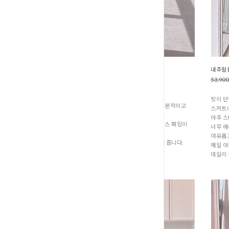
플라워네트레이스 밴딩스커트 (S1-190
내추럴롤
53,90
47,900원
37,900원
핏이 단
스커트의 전체적인 디자인 자체는 아주 기본적이고
스커트나
단정합니다.
아주 스
하지만 이 담백한 디자인에 입체적인 레이스 짜임이
너무 
더해져서
여유롭고
과하지 않은, 독보적인 러블리함을 완성해 줍니다.
매일 아
핏과 소재의 장점이 워낙 확실해서
데일리
강력하게 추천해 드리는 스커트입니다.