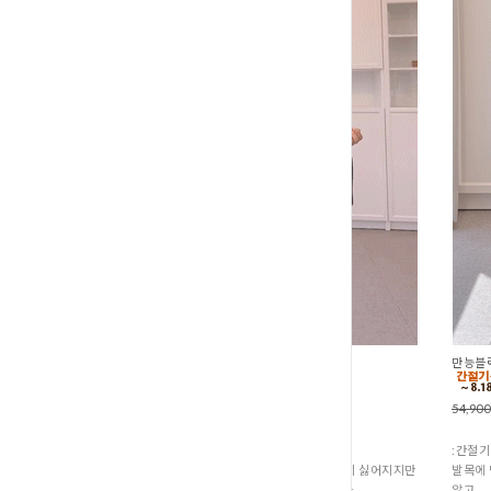
간절기필수 셔링잔잔블라우스 (B1-162
만능블랙
55,900원
43,900원
54,90
:간절기 신상품
:간절기
휴가가 끝나고 나면 왠지 한여름 옷은 입기 싫어지지만
발목에 
날씨는 여전히 더운 애매한 시기가 옵니다.
않고