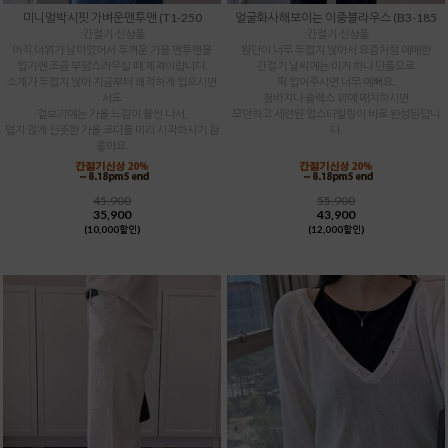
미니멀박시핏 가벼운맨투맨 (T1-250
얼굴화사해보이는 이중블라우스 (B3-185
:간절기 신상품
:간절기 신상품
아직 더위가 남아있어서 두꺼운 가을 맨투맨을
원단이 너무 두껍지 않아서 요즘처럼 애매한
입기엔 조금 부담스러우실 때 제격이랍니다.
간절기 날씨에는 이거 하나 단품으로
소재가 두껍지 않아 지금부터 쾌적하게 입으시면
딱 입어주시면 너무 예뻐요.
서도
청바지나 슬랙스 위에 매치하시면
겉보기에는 가을 느낌이 물씬 나서,
모던하고 세련된 업스타일링이 바로 완성된답니
덥지 않게 산뜻한 가을 코디를 미리 시작하시기 참
다.
좋아요.
45,900
55,900
35,900
43,900
(10,000할인)
(12,000할인)