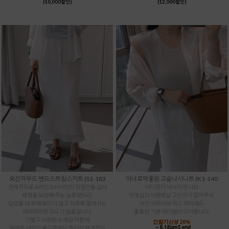
(10,000할인)
(12,000할인)
오간자무드 밴드스트링스커트 (S1-183
이너로딱좋은 고슬나시니트 (K1-140
전체적으로 A라인과 H라인의 장점만을 살려
바디핏이 넉넉하게 나와
체형을 보완해 주는 실루엣이라,
윗뱃살과 아랫뱃살 고민까지 덜어주어,
입었을 때 부해 보이지 않고 차르륵 떨어지는
어떤 아우터와 믹스 매치해도
여리여리한 무드가 일품입니다.
훌륭한 기본 아이템이 되어줍니다.
가볍고 시원한 소재감 덕분에
한여름 데일리 출근룩부터 휴가지 패션까지