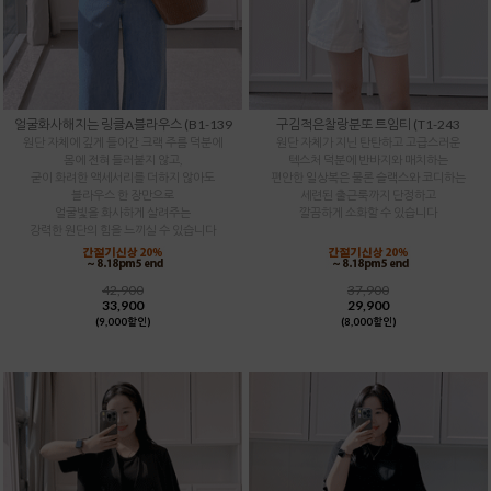
얼굴화사해지는 링클A블라우스 (B1-139
구김적은찰랑분또 트임티 (T1-243
원단 자체에 깊게 들어간 크랙 주름 덕분에
원단 자체가 지닌 탄탄하고 고급스러운
몸에 전혀 들러붙지 않고,
텍스처 덕분에 반바지와 매치하는
굳이 화려한 액세서리를 더하지 않아도
편안한 일상복은 물론 슬랙스와 코디하는
블라우스 한 장만으로
세련된 출근룩까지 단정하고
얼굴빛을 화사하게 살려주는
깔끔하게 소화할 수 있습니다
강력한 원단의 힘을 느끼실 수 있습니다
42,900
37,900
33,900
29,900
(9,000할인)
(8,000할인)