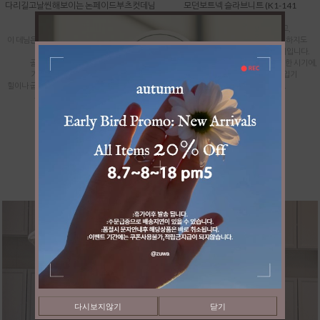
다리길고날씬해보이는 논페이드부츠컷데님
모던보트넥 슬라브니트 (K1-141
(P2-308
:간절기 신상품
:간절기 신상품
너무 가벼운 여름옷 같지도 않고,
이 데님은 딱 안정감 있는 미디 기장으로 나와서
그렇다고 묵직한 가을 니트처럼 텁텁하지도
배는 편안하게 감싸주면서도
않은 딱 그 중간의 산뜻한 아크릴 소재입니다.
골반 라인이 정말 예뻐 보입니다.
날씨가 갑자기 훅 시원해지지 않는 애매한 시기에,
기장감도 여유 있게 툭 떨어져서
반팔 대신 분위기 내며 매치해서 입기
힐이나 굽이 살짝 있는 운동화랑 매치해 주시면,
너무 좋은 쾌적한 니트입니다.
부츠컷 특유의 과한 느낌 없이
아주 세련되고 길
39,900
31,900
(8,000할인)
59,900
47,900
(12,000할인)
다시보지않기
닫기