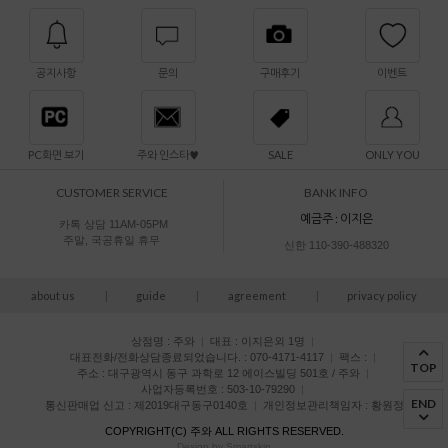
공지사항
문의
구매후기
이벤트
PC화면 보기
주와 인스타♥
SALE
ONLY YOU
CUSTOMER SERVICE
BANK INFO
예금주 : 이지은
카톡 상담 11AM-05PM
주말, 국공휴일 휴무
신한 110-390-488320
about us
|
guide
|
agreement
|
privacy policy
상점명 : 주와
|
대표 :
이지은외 1명
|
대표전화/전화상담종료되었습니다. : 070-4171-4117
|
팩스 :
|
TOP
주소 : 대구광역시 동구 과학로 12 에이스빌딩 501호 / 주와
|
사업자등록번호 : 503-10-79290
|
END
통신판매업 신고 : 제2019대구동구0140호
|
개인정보관리책임자 : 황원정
COPYRIGHT(C)
주와
ALL RIGHTS RESERVED.