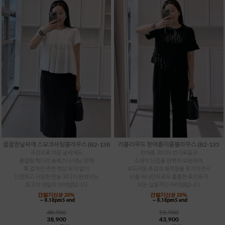
꿉꿉한날씨에 스모크셔링블라우스 (B2-138
러블리무드 한여름이중블라우스 (B2-135
극강으로 더운 날씨에도
한여름 코디의 번거로움과
쿨찰랑 학다리 슬랙스나 데님 위에
소재의 단점을 완벽히 보완하여,
툭 걸쳐만 주면 뱃살 부각 없이
부드러운 촉감과 쾌적함을 유지하면서
단정하고 시원한 만능 코디가 완성되는
단품 하나만으로도 훌륭한 포인트가
최고의 데일리 아이템입니다
되는 실용적인 아이템입니다
48,900
55,900
38,900
43,900