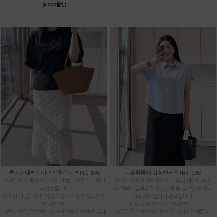
(8,000할인)
플라워네트레이스 밴딩스커트 (S1-190
내추럴롤업 워싱면셔츠 (B2-160
스커트의 전체적인 디자인 자체는 아주 기본적이
핏이 단정하면서도 롤업 디테일이 세련되어서,
고 단정합니다.
스커트나 슬랙스에 무심하게 툭 걸쳐만 주어도
하지만 이 담백한 디자인에 입체적인 레이스 짜임
아주 스타일리시해 보입니다.
이 더해져서
너무 애써 차려입은 느낌보다는
과하지 않은, 독보적인 러블리함을 완성해 줍니다.
여유롭고 자연스러운 멋이 우러나오기 때문에,