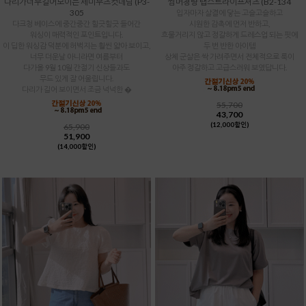
다리가너무길어보이는 세미부츠컷데님 (P3-
썸머청량 랩스트라이프셔츠 (B2-134
305
입자마자 살결에 닿는 고슬고슬하고
다크청 베이스에 중간중간 힐긋힐긋 들어간
시원한 감촉에 먼저 반하고,
워싱이 매력적인 포인트입니다.
흐물거리지 않고 정갈하게 드레스업 되는 핏에
이 딥한 워싱감 덕분에 허벅지는 훨씬 얇아 보이고,
두 번 반한 아이템
너무 더운날 아니라면 여름부터
상체 군살은 싹 가려주면서 전체적으로 룩이
다가올 9월 10월 간절기 신상들과도
아주 정갈하고 고급스러워 보였답니다.
무드 있게 잘 어울립니다.
다리가 길어 보이면서 조금 넉넉한 �
55,700
43,700
(12,000할인)
65,900
51,900
(14,000할인)