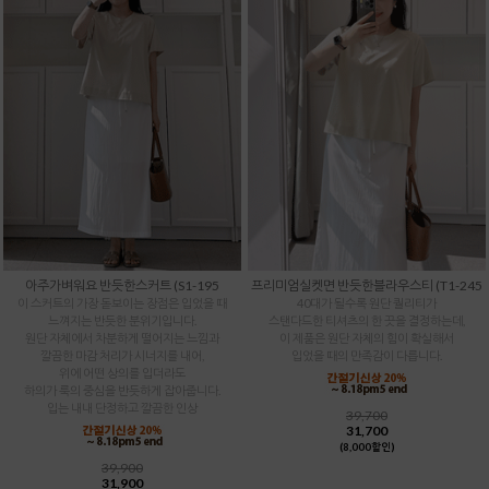
아주가벼워요 반듯한스커트 (S1-195
프리미엄실켓면 반듯한블라우스티 (T1-245
이 스커트의 가장 돋보이는 장점은 입었을 때
40대가 될수록 원단 퀄리티가
느껴지는 반듯한 분위기입니다.
스탠다드한 티셔츠의 한 끗을 결정하는데,
원단 자체에서 차분하게 떨어지는 느낌과
이 제품은 원단 자체의 힘이 확실해서
깔끔한 마감 처리가 시너지를 내어,
입었을 때의 만족감이 다릅니다.
위에 어떤 상의를 입더라도
하의가 룩의 중심을 반듯하게 잡아줍니다.
입는 내내 단정하고 깔끔한 인상
39,700
31,700
(8,000할인)
39,900
31,900