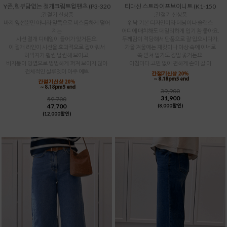
Y존,힙부담없는 절개크림트윌팬츠 (P3-320
티대신 스트라이프브이니트 (K1-150
:간절기 신상품
:간절기 신상품
바지 옆선뿐만 아니라 앞쪽으로 비스듬하게 떨어
워낙 기본 디자인이라 데님이나 슬랙스
지는
어디에 매치해도 데일리하게 입기 참 좋아요.
사선 절개 디테일이 들어가 있거든요.
두께감이 적당해서 단품으로 잘 입으시다가,
이 절개 라인이 시선을 효과적으로 잡아줘서
가을 겨울에는 재킷이나 야상 속에 이너로
허벅지가 훨씬 날씬해 보이고,
쏙 받쳐 입기도 정말 좋거든요.
바지통이 양옆으로 벙벙하게 퍼져 보이지 않아
아침마다 고민 없이 편하게 손이 갈 아
전체적인 실루엣이 아주 예쁘
39,900
31,900
59,700
47,700
(8,000할인)
(12,000할인)