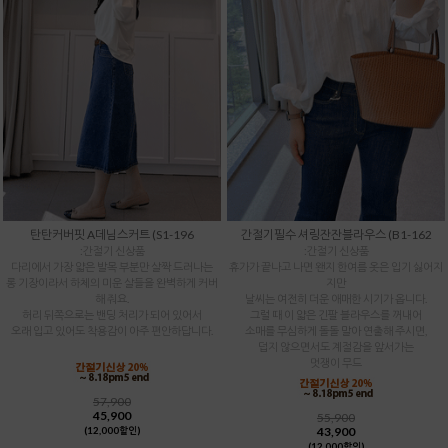
탄탄커버핏 A데님스커트 (S1-196
간절기필수 셔링잔잔블라우스 (B1-162
:간절기 신상품
:간절기 신상품
다리에서 가장 얇은 발목 부분만 살짝 드러나는
휴가가 끝나고 나면 왠지 한여름 옷은 입기 싫어지
롱 기장이라서 하체의 미운 살들을 완벽하게 커버
지만
해 줘요.
날씨는 여전히 더운 애매한 시기가 옵니다.
허리 뒤쪽으로는 밴딩 처리가 되어 있어서
그럴 때 이 얇은 긴팔 블라우스를 꺼내어
오래 입고 있어도 착용감이 아주 편안하답니다.
소매를 무심하게 돌돌 말아 연출해 주시면,
덥지 않으면서도 계절감을 앞서가는
멋쟁이 무드
57,900
45,900
55,900
43,900
(12,000할인)
(12,000할인)