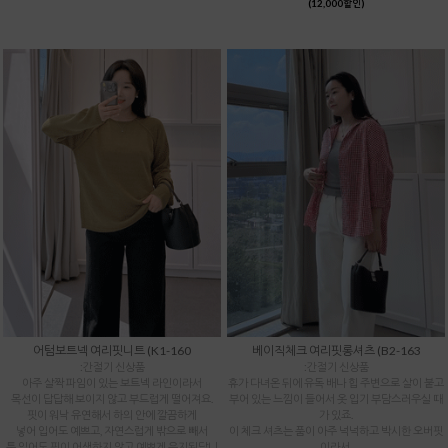
(12,000할인)
어텀보트넥 여리핏니트 (K1-160
베이직체크 여리핏롱셔츠 (B2-163
:간절기 신상품
:간절기 신상품
아주 살짝 파임이 있는 보트넥 라인이라서
휴가 다녀온 뒤에 유독 배나 힙 주변으로 살이 붙고
목선이 답답해 보이지 않고 부드럽게 떨어져요.
부어 있는 느낌이 들어서 옷 입기 부담스러우실 때
핏이 워낙 유연해서 하의 안에 깔끔하게
가 있죠.
넣어 입어도 예쁘고, 자연스럽게 밖으로 빼서
이 체크 셔츠는 품이 아주 넉넉하고 박시한 오버핏
툭 입어도 핏이 어색하지 않고 예쁘게 유지된답니
이라서,