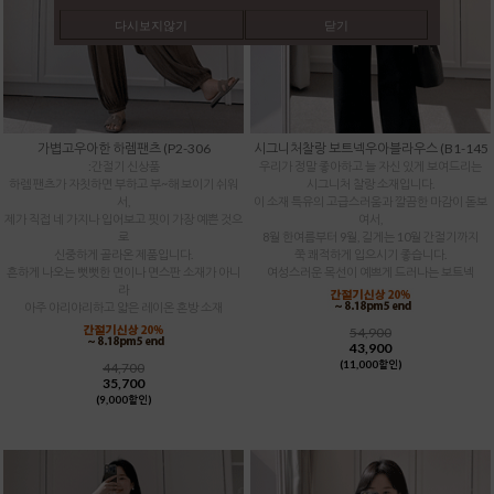
다시보지않기
닫기
가볍고우아한 하렘팬츠 (P2-306
시그니처찰랑 보트넥우아블라우스 (B1-145
:간절기 신상품
우리가 정말 좋아하고 늘 자신 있게 보여드리는
하렘 팬츠가 자칫하면 부하고 부~해 보이기 쉬워
시그니처 찰랑 소재입니다.
서,
이 소재 특유의 고급스러움과 깔끔한 마감이 돋보
제가 직접 네 가지나 입어보고 핏이 가장 예쁜 것으
여서,
로
8월 한여름부터 9월, 길게는 10월 간절기까지
신중하게 골라온 제품입니다.
쭉 쾌적하게 입으시기 좋습니다.
흔하게 나오는 뻣뻣한 면이나 면스판 소재가 아니
여성스러운 목선이 예쁘게 드러나는 보트넥
라
아주 야리야리하고 얇은 레이온 혼방 소재
54,900
43,900
(11,000할인)
44,700
35,700
(9,000할인)