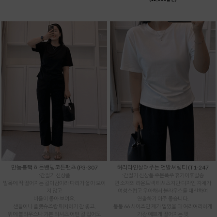
만능블랙 히든밴딩코튼팬츠 (P3-307
허리라인살려주는 언발셔링티 (T1-247
:간절기 신상품
:간절기 신상품 주문폭주 휴가이후발송
발목에 딱 떨어지는 길이감이라 다리가 짧아 보이
면 소재의 라운드넥 티셔츠지만 디자인 자체가
지 않고
여성스럽고 우아해서 블라우스를 대신하여
비율이 좋아 보여요.
연출하기 아주 좋습니다.
샌들이나 플랫슈즈랑 매치하기 참 좋고,
통통 66 사이즈인 제가 입었을 때 여리여리하게
위에 블라우스나 기본 티셔츠 어떤 걸 입어도
가장 예쁘게 떨어지는 핏