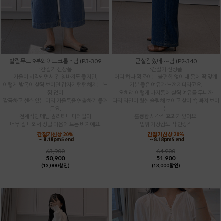
발랄무드 9부와이드크롭데님 (P3-309
군살감췄데~~님 (P2-340
:간절기 신상품
:간절기 신상품
가을이 시작되면서 긴 청바지도 좋지만,
어디 하나 꽉 조이는 불편함 없이 내 몸에 딱 맞게
이렇게 발목이 살짝 보이면 갑자기 텁텁해지는 느
기분 좋은 여유가 느껴지더라고요.
낌 없이
오히려 이렇게 바지통에 살짝 여유를 두니까
깔끔하고 센스 있는 미리 가을룩을 연출하기 좋거
다리 라인이 훨씬 슬림해 보이고 살이 쏙 빠져 보이
든요.
는
전체적인 데님 퀄리티나 디테일이
훌륭한 시각적 효과가 있어요.
너무 잘 나와서 정말 마음에 드는 바지예요.
밑위 기장감도 딱 안정적
63,900
64,900
50,900
51,900
(13,000할인)
(13,000할인)