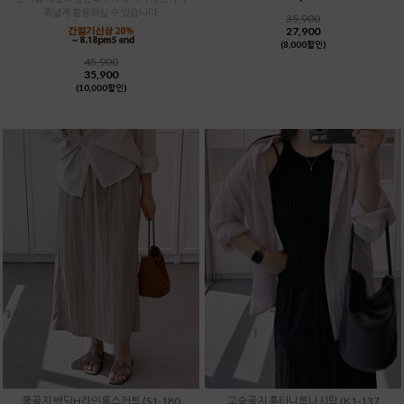
폭넓게 활용하실 수 있습니다.
35,900
27,900
(8,000할인)
45,900
35,900
(10,000할인)
쿨골지 밴딩H라인롱스커트 (S1-180
고슬골지 홀터니트나시탑 (K1-137