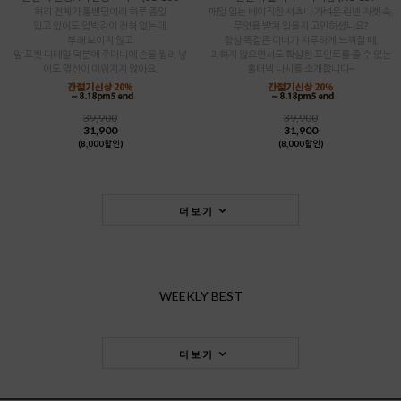
허리 전체가 통밴딩이라 하루 종일
매일 입는 베이직한 셔츠나 가벼운 린넨 자켓 속,
입고 있어도 압박감이 전혀 없는데,
무엇을 받쳐 입을지 고민하셨나요?
부해 보이지 않고
항상 똑같은 이너가 지루하게 느껴질 때,
앞 포켓 디테일 덕분에 주머니에 손을 찔러 넣
과하지 않으면서도 확실한 포인트를 줄 수 있는
어도 옆선이 미워지지 않아요.
홀터넥 나시를 소개합니다~
39,900
39,900
31,900
31,900
(8,000할인)
(8,000할인)
더보기
WEEKLY BEST
더보기