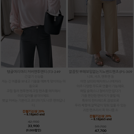
탱글여리여리 커버맨투맨티 (T3-249
깔끔핏 부해보임없는치노밴드팬츠 (P1-309
:간절기 신상품
니트, 셔츠, 맨투맨 등
저는 긴 여름을 보내고 가을을 예쁘게 맞이하는 마
어떤 상의와 매치하느냐에 따라
음으로
아주 다양한 무드로 연출이 가능해요.
크림 컬러 맨투맨에 크림 팬츠를 매치해서
매일 슬랙스나 청바지만 입다가
미리 입어볼 생각이에요.
가끔 편안한 면바지가 끌릴 때,
뱃살 커버는 기본이고 코디하기도 너무 편하답니
특유의 핀터레스트 감성으로
다.
우리 체형에 찰떡같이 맞춰 입을 수 있는
귀한 팬츠라서 꼭 하나쯤 소
42,900
33,900
59,700
47,700
(9,000할인)