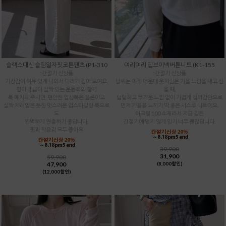
슬랙스대신 슬림일자핏코튼팬츠 (P1-310
여리여리 딥브이넥버튼니트 (K1-155
:간절기 신상품
:간절기 신상품
기장감이 여유 있게 나와서 다리가 길어 보여요.
날씨는 아직 더운데 옷차림은 가을 느낌을 내고 싶
힐이나 굽이 살짝 있는 운동화와 함께
을 때,
툭 매치해 주시면, 편안한 일상복은 물론이고
텁텁하고 무거운 느낌 없이 가볍게 컬러감만으로
살짝 차려입은 듯한 멋스러운 업스타일링 룩으로
먼저 가을을 느끼기 딱 좋은 시스루 니트예요.
도
아크릴 100 소재라서 지금 같은
완벽하게 연출하기 좋답니다.
간절기에 덥지 않게 입기 너무 괜찮답니다.
핏과 착용감 모두 좋아요
39,900
31,900
59,900
47,900
(8,000할인)
(12,000할인)