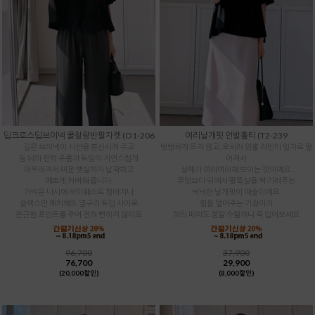
딥크로스딥브이넥 쿨찰랑반팔자켓 (O1-206
여리날개핏 언발훌티 (T2-239
깊은 브이넥이 시선을 분산시켜 주고
벙벙하게 뜨지 않고, 오히려 암홀 라인이 일자로 떨
등 뒤의 핀턱 주름과 트임이 자연스럽게
어져서
어우러져서 미운 뱃살까지 납작하고
상체가 여리여리해 보이는 핏이예요.
예쁘게 커버해 줍니다.
무엇보다 뒤에서 팔뚝살을 싹 가려주는
가벼운 나시에 하이웨스트 청바지나
넉넉한 날개핏이 예술이에요.
슬랙스만 매치해도 옆구리 트임 사이로
힙을 덮어주는 기장이라
은근한 포인트를 주어 전혀 뻔하지 않아요
하의 매치도 정말 수월하니 꼭 입어보세요
96,700
37,900
76,700
29,900
(20,000할인)
(8,000할인)