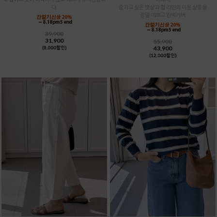
다.
숨기고 싶은 뱃살과 힙 라인의 미운 살들을
정말 예쁘고 완벽커버
39,900
31,900
55,900
43,900
(8,000할인)
(12,000할인)