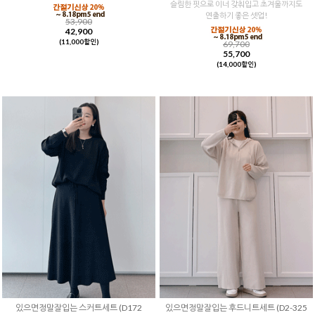
슬림한 핏으로 이너 갖춰입고 초겨울까지도
연출하기 좋은 셋업!
53,900
42,900
(11,000할인)
69,700
55,700
(14,000할인)
있으면정말잘입는 스커트세트 (D172
있으면정말잘입는 후드니트세트 (D2-325