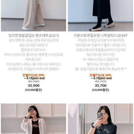
있으면정말잘입는 팬츠세트 (D171
기본으로꼭필요한 니트원피스 (D197
상의 맨투맨니트는 전체 여유있는핏에
-적당한 두께감이라 봄까지 베이직한
앞뒤 길이감 다르면서
아이템으로 연출하기 좋은 니트랍니다
옆트임까지있어서~
-라운드넥라인에 통통66주와가 입어도
우리가 너무너무 좋아하는 맨투맨 디자인으로
많이 박시한 핏이지만
짜여졌구요~
부~해보이지않고 깔끔하게
하의 슬랙스니트는~통 너무나도 여유있고
떨어지는 핏이랍니다
허리밴드도 조임없이 아주아주 편해요!
-롱~한길이감으로 체형커버 확실하게^^
45,900
45,700
35,900
35,700
(10,000할인)
(10,000할인)