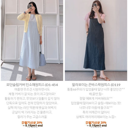
모던슬림커버 민소매원피스 (D1-454
말라보이는 끈바스락원피스 (D119
여름엔 무조건 시원하면서도
통통66주와가 입었을때 일단 너무 좋았던건^^
체형 커버가 잘 되는 옷이 최고잖아요?
배,골반,힙~
활동하기 편하고, 무엇보다 암홀이 깊지 않아
정말 예쁘게 커버해줘요^^
단독으로 입어도 전혀 민망하지 않았어요.
입었을때 말라보이고 슬림~해보이는 핏!
살짝 퍼지는 라인 덕분에 뱃살과 허벅지
너무너무 마음에 들구요^^
군살이 싹 가려지는 건 물론이고,
특히 어깨끈이 얇아서
컬러가 주는 고급스러움
상체도 여리여리해보이는 느낌~