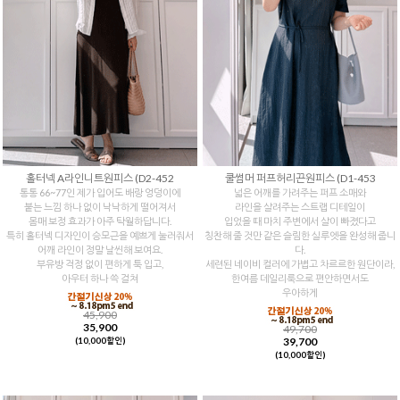
홀터넥 A라인니트원피스 (D2-452
쿨썸머 퍼프허리끈원피스 (D1-453
통통 66~77인 제가 입어도 배랑 엉덩이에
넓은 어깨를 가려주는 퍼프 소매와
붙는 느낌 하나 없이 낙낙하게 떨어져서
라인을 살려주는 스트랩 디테일이
몸매 보정 효과가 아주 탁월하답니다.
입었을 때 마치 주변에서 살이 빠졌다고
특히 홀터넥 디자인이 승모근을 예쁘게 눌러줘서
칭찬해 줄 것만 같은 슬림한 실루엣을 완성해 줍니
어깨 라인이 정말 날씬해 보여요.
다.
부유방 걱정 없이 편하게 툭 입고,
세련된 네이비 컬러에 가볍고 차르르한 원단이라,
아우터 하나 쓱 걸쳐
한여름 데일리룩으로 편안하면서도
우아하게
45,900
35,900
49,700
39,700
(10,000할인)
(10,000할인)