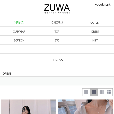
+bookmark
제작상품
주와유튜브
OUTLET
OUTWEAR
TOP
DRESS
BOTTOM
ETC
KNIT
DRESS
DRESS