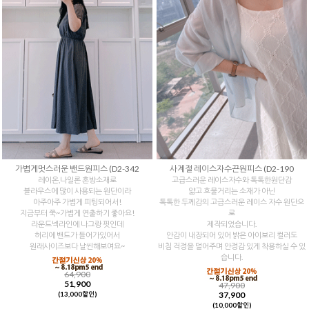
가볍게멋스러운 밴드원피스 (D2-342
사계절 레이스자수끈원피스 (D2-190
레이온,나일론 혼방소재로
고급스러운 레이스자수와 톡톡한원단감
블라우스에 많이 사용되는 원단이라
얇고 흐물거리는 소재가 아닌
아주아주 가볍게 피팅되어서!
톡톡한 두께감의 고급스러운 레이스 자수 원단으
지금부터 쭉~가볍게 연출하기 좋아요!
로
라운드넥라인에 나그랑 핏인데
제작되었습니다.
허리에 밴드가 들어가있어서
안감이 내장되어 있어 밝은 아이보리 컬러도
원래사이즈보다 날씬해보여요~
비침 걱정을 덜어주며 안정감 있게 착용하실 수 있
습니다.
64,900
51,900
47,900
37,900
(13,000할인)
(10,000할인)