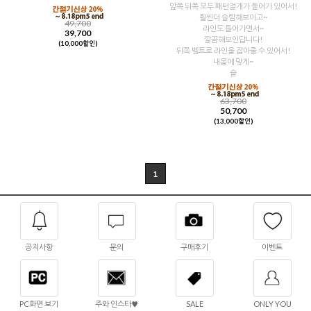
앞쪽 뒤쪽 모두 패턴절개가 들어가 있어서!
훨씬더 슬림해보이고~
49,700
라인도 들어가면서~
39,700
깔끔해보인답니다!
(10,000할인)
뒤쪽 벨트로 라인을 잡아줄 수 있어서!
내몸에 맞게~
슬
63,700
50,700
(13,000할인)
1
공지사항
문의
구매후기
이벤트
PC화면 보기
주와 인스타♥
SALE
ONLY YOU